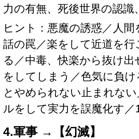
力の有無、死後世界の認識
ヒント：悪魔の誘惑／人間
話の罠／楽をして近道を行
る／中毒、快楽から抜け出
をしてしまう／色気に負け
とやめられない止まれない
ルをして実力を誤魔化す／15.
4.軍事 →【幻滅】