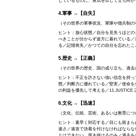
じているものに、勇気を出して立ち向か
4.軍事 →【自失】
（その世界の軍事状況、軍隊や徴兵制の
ヒント：放心状態／自分を見失うほどの
べきことが分からず途方に暮れている／
る／記憶喪失／かつての自分を忘れたこ
5.歴史 →【正義】
（その世界の歴史、国の成り立ち、過去
ヒント：不正を許さない強い信念を持っ
態／判断力に優れている／堅実／使命を
の利益を優先して考える／11.JUSTICE
6.文化 →【迅速】
（文化、伝統、芸術、あるいは教育につ
ヒント：素早く対応する／目にも留まら
速さ／速攻で決着を付けなければならな
とはできない、突き抜けるのみ／過去を省みず