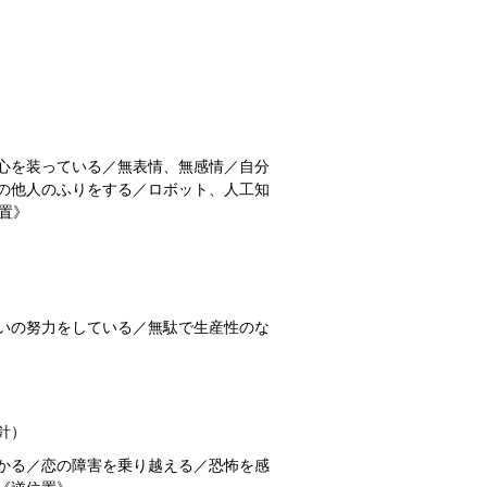
心を装っている／無表情、無感情／自分
の他人のふりをする／ロボット、人工知
位置》
いの努力をしている／無駄で生産性のな
針）
かる／恋の障害を乗り越える／恐怖を感