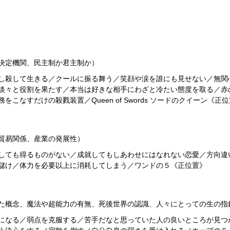
決定機関、民主制か君主制か）
し殺して生きる／クールに振る舞う／笑顔や涙を誰にも見せない／無関
淡々と役割を果たす／本当は好きな相手にわざと冷たい態度を取る／赤
なすだけの殺戮装置／Queen of Swords ソードのクイーン《正
貿易関係、産業の発展性）
しても得るものがない／成就してもしあわせにはなれない恋愛／方向違
儲け／体力を必要以上に消耗してしまう／ワンドの５《正位置》
た概念、魔法や超能力の有無、死後世界の認識、人々にとっての生の指
になる／弱点を克服する／苦手だなと思っていた人の良いところが見つ