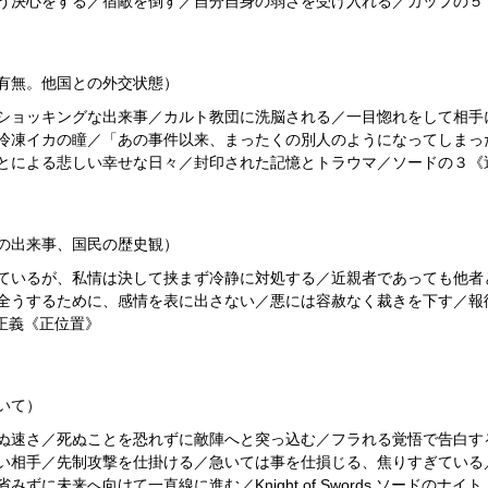
う決心をする／宿敵を倒す／自分自身の弱さを受け入れる／カップの５
有無。他国との外交状態）
ショッキングな出来事／カルト教団に洗脳される／一目惚れをして相手
冷凍イカの瞳／「あの事件以来、まったくの別人のようになってしまっ
とによる悲しい幸せな日々／封印された記憶とトラウマ／ソードの３《
の出来事、国民の歴史観）
ているが、私情は決して挟まず冷静に対処する／近親者であっても他者
全うするために、感情を表に出さない／悪には容赦なく裁きを下す／報
 正義《正位置》
いて）
ぬ速さ／死ぬことを恐れずに敵陣へと突っ込む／フラれる覚悟で告白す
い相手／先制攻撃を仕掛ける／急いては事を仕損じる、焦りすぎている
に未来へ向けて一直線に進む／Knight of Swords ソードのナイ