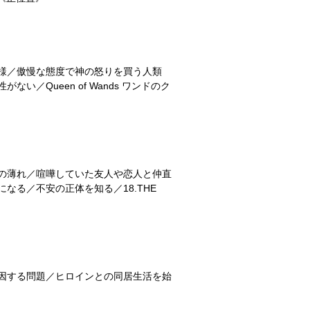
様／傲慢な態度で神の怒りを買う人類
Queen of Wands ワンドのク
の薄れ／喧嘩していた友人や恋人と仲直
る／不安の正体を知る／18.THE
因する問題／ヒロインとの同居生活を始