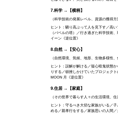
7.科学 →【横柄】
（科学技術の発展レベル、資源の獲得方
ヒント：驕り高ぶって人を見下す／高い
（バベルの塔）／行き過ぎた科学技術、環境
イーン《逆位置》
8.自然 →【安心】
（自然環境、気候、地形、生物多様性、
ヒント：誤解が解ける／疑心暗鬼状態か
りする／頓挫しかけていたプロジェクト
MOON 月《逆位置》
9.住居 →【家庭】
（その世界で暮らす人々の生活環境、住
ヒント：守るべき大切な家族がいる／子
める／親孝行をする／家族思いの人間／