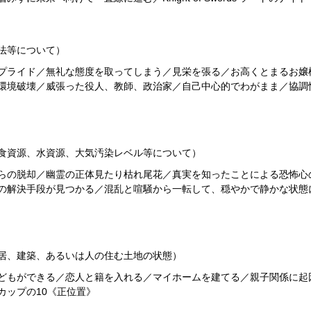
法等について）
プライド／無礼な態度を取ってしまう／見栄を張る／お高くとまるお嬢
破壊／威張った役人、教師、政治家／自己中心的でわがまま／協調性がない／
食資源、水資源、大気汚染レベル等について）
らの脱却／幽霊の正体見たり枯れ尾花／真実を知ったことによる恐怖心
の解決手段が見つかる／混乱と喧騒から一転して、穏やかで静かな状態にな
居、建築、あるいは人の住む土地の状態）
どもができる／恋人と籍を入れる／マイホームを建てる／親子関係に起
カップの10《正位置》