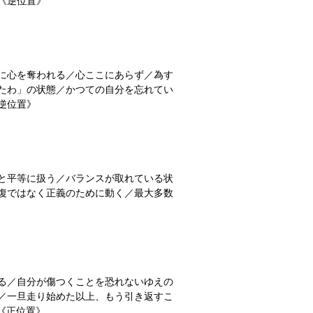
《逆位置》
に心を奪われる／心ここにあらず／為す
たわ」の状態／かつての自分を忘れてい
逆位置》
と平等に扱う／バランスが取れている状
復ではなく正義のために動く／最大多数
る／自分が傷つくことを恐れないゆえの
／一旦走り始めた以上、もう引き返すこ
ト《正位置》