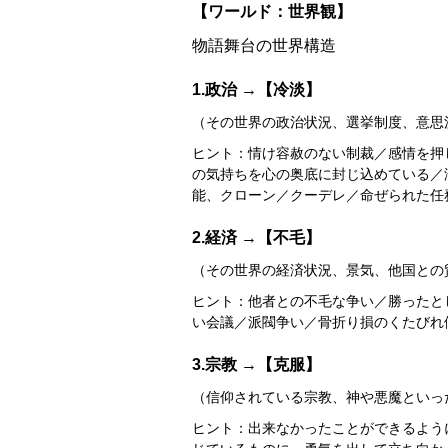
【ワールド：世界観】
物語舞台の世界構造
1.政治 →【冷淡】
（その世界の政治状況、選挙制度、意思
ヒント：情け容赦のない制裁／感情を押
の気持ちを心の奥底に封じ込めている／
能、クローン／クーデレ／命ぜられた任務をこ
2.経済 →【不毛】
（その世界の経済状況、景気、他国との
ヒント：他者との不毛な争い／勝ったと
い会議／派閥争い／骨折り損のくたびれ
3.宗教 →【克服】
（信仰されている宗教、神や悪魔といっ
ヒント：出来なかったことができるよう