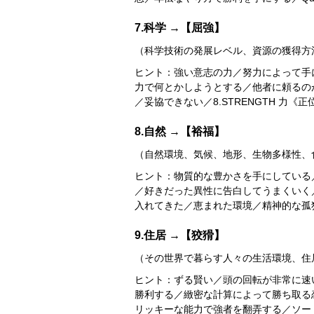
7.科学 →【屈強】
（科学技術の発展レベル、資源の獲得方
ヒント：強い意志の力／努力によって手
力で何とかしようとする／他者に頼るの
／妥協できない／8.STRENGTH 力《正
8.自然 →【裕福】
（自然環境、気候、地形、生物多様性、
ヒント：物質的な豊かさを手にしている
／好きだった異性に告白してうまくいく
入れてきた／恵まれた環境／精神的な孤
9.住居 →【狡猾】
（その世界で暮らす人々の生活環境、住
ヒント：ずる賢い／頭の回転が非常に速
勝利する／緻密な計算によって勝ち取る
リッキーな能力で強者を翻弄する／ソー