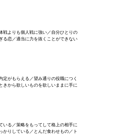
体戦よりも個人戦に強い／自分ひとりの
ぎる恋／適当に力を抜くことができない
内定がもらえる／望み通りの役職につく
ときから欲しいものを欲しいままに手に
ている／策略をもってして格上の相手に
っかりしている／とんだ食わせもの／ト