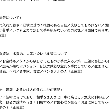
法等について）
に入れた強さ／経験に基づく根拠のある自信／失敗してもめげない／団
が苦手／いつも全力で決して手を抜かない／努力の塊／真面目で純真す
位置》
食資源、水資源、大気汚染レベル等について）
／お金持ち／前々から欲しかったものが手に入る／第一志望の会社から
／誰もが羨むポジション／伝説の武器や宝具を手にしている／生まれた
独感、不満／資本家、貴族／ペンタクルのＡ《正位置》
居、建築、あるいは人の住む土地の状態）
い／話術に長けており、相手をまんまと口車に乗せる／漁夫の利を狙っ
恋／他者の感情をうまく利用する／群集心理を操る／お金に関してちゃ
ドの７《正位置》