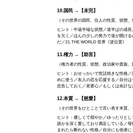
10.国民 →【未完】
（その世界の国民、住人の性質、状態、
ヒント：中途半端な状態／道半ばの成長
を欠く／ほんの少しの努力で道が開ける
だ／21.THE WORLD 世界《逆位置》
11.権力 →【助言】
（権力者の性質、状態。政治家や貴族、
ヒント：おせっかいで世話焼きな性格／
めに使う／友人の恋を応援する／自分は
忠告しておく／老婆心／もしくは余計な
12.本質 →【慈愛】
（その世界をひとことで言い表す本質、
ヒント：優しくて穏やか／ゆったりとし
誰かを深く愛しており満足している／母
まれたら断れない性格／自分にも他者にも甘