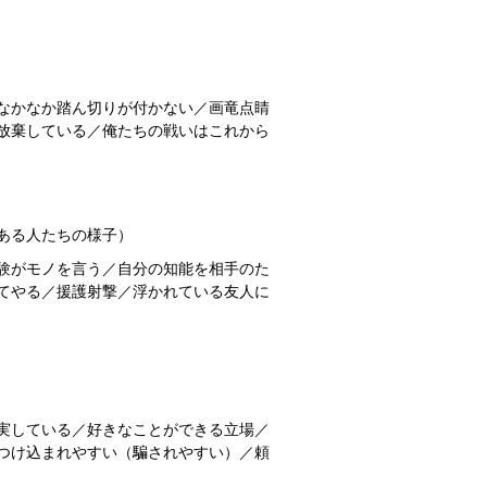
なかなか踏ん切りが付かない／画竜点睛
放棄している／俺たちの戦いはこれから
ある人たちの様子）
験がモノを言う／自分の知能を相手のた
てやる／援護射撃／浮かれている友人に
実している／好きなことができる立場／
つけ込まれやすい（騙されやすい）／頼