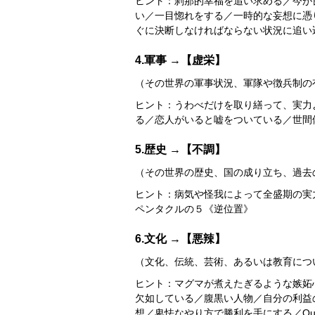
ヒント：刹那的幸福を追い求める／今が
い／一目惚れをする／一時的な妄想に憑
ぐに決断しなければならない状況に追い込ま
4.軍事 →【虚栄】
（その世界の軍事状況、軍隊や徴兵制の
ヒント：うわべだけを取り繕って、実力
る／恋人がいると嘘をついている／世間
5.歴史 →【不調】
（その世界の歴史、国の成り立ち、過去
ヒント：病気や怪我によって全盛期の実
ペンタクルの５《逆位置》
6.文化 →【悪辣】
（文化、伝統、芸術、あるいは教育につ
ヒント：マグマが煮えたぎるような嫉妬
欠如している／腹黒い人物／自分の利益
想／卑怯なやり方で勝利を手にする／Queen