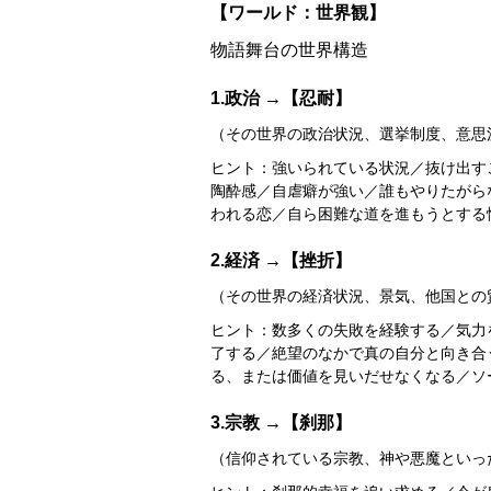
【ワールド：世界観】
物語舞台の世界構造
1.政治 →【忍耐】
（その世界の政治状況、選挙制度、意思
ヒント：強いられている状況／抜け出す
陶酔感／自虐癖が強い／誰もやりたがら
われる恋／自ら困難な道を進もうとする性格／
2.経済 →【挫折】
（その世界の経済状況、景気、他国との
ヒント：数多くの失敗を経験する／気力
了する／絶望のなかで真の自分と向き合
る、または価値を見いだせなくなる／ソ
3.宗教 →【刹那】
（信仰されている宗教、神や悪魔といっ