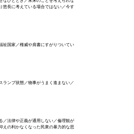
せなひととき／未来のことを考えられな
り悠長に考えている場合ではない／今す
》
福祉国家／権威や肩書にすがりついてい
スランプ状態／物事がうまく進まない／
る／法律や正義が通用しない／倫理観が
抑えの利かなくなった民衆の暴力的な思