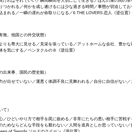
良ければそれでいい／瞬間瞬間を大切にして生きる／ほんの束の間の幸
りつかれる／何かを成し遂げるには少な過ぎる時間／事態が切迫してお
れる／一瞬の遅れが命取りになる／6.THE LOVERS 恋人《逆位置
有無。他国との外交状態）
よりも尊大に見せる／見栄を張っている／アットホームな会社、豊かな
体を気にする／ペンタクルの８《逆位置》
の出来事、国民の歴史観）
力が出せていない／運悪く体調不良に見舞われる／自分に自信がない／
いて）
心／ひどいやり方で相手を罠に嵌める／非常にたちの悪い相手に苦戦す
のためならどんな手段をも厭わない／人間を道具としか思っていない／
 of Swords ソードのクイーン《逆位置》