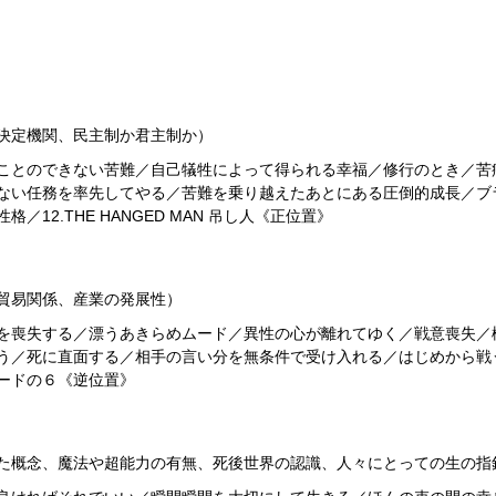
決定機関、民主制か君主制か）
ことのできない苦難／自己犠牲によって得られる幸福／修行のとき／苦
ない任務を率先してやる／苦難を乗り越えたあとにある圧倒的成長／ブ
12.THE HANGED MAN 吊し人《正位置》
貿易関係、産業の発展性）
を喪失する／漂うあきらめムード／異性の心が離れてゆく／戦意喪失／
う／死に直面する／相手の言い分を無条件で受け入れる／はじめから戦
ードの６《逆位置》
た概念、魔法や超能力の有無、死後世界の認識、人々にとっての生の指