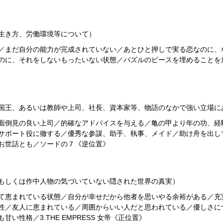
生き方、労働環境等について）
／まだ自分の能力が完成されていない／あとひと押しで実る恋なのに、
のに、それをしないもったいない状態／パズルのピースを埋めることを
国王、あるいは教師や上司、社長、資本家等、物語のなかで強い立場に
面倒見の良い上司／的確なアドバイスを与える／亀の甲より年の功、経
サポート役に徹する／優秀な参謀、助手、執事、メイド／助け舟を出し
お世話とも／ソードの７《逆位置》
もしくは作中人物の気づいていない隠された世界の真実）
て恵まれている状態／自分が幸せだから他者を思いやる余裕がある／充
性／友人に恵まれている／周囲からいい人だと思われている／優しさに
い性格／3.THE EMPRESS 女帝《正位置》