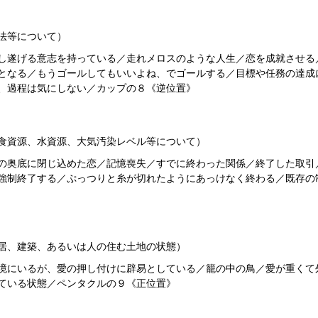
法等について）
し遂げる意志を持っている／走れメロスのような人生／恋を成就させる
となる／もうゴールしてもいいよね、でゴールする／目標や任務の達成
、過程は気にしない／カップの８《逆位置》
食資源、水資源、大気汚染レベル等について）
の奥底に閉じ込めた恋／記憶喪失／すでに終わった関係／終了した取引
制終了する／ぷっつりと糸が切れたようにあっけなく終わる／既存の制度が
居、建築、あるいは人の住む土地の状態）
境にいるが、愛の押し付けに辟易としている／籠の中の鳥／愛が重くて
ている状態／ペンタクルの９《正位置》