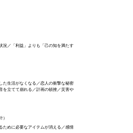
状況／「利益」よりも「己の知を満たす
した生活がなくなる／恋人の衝撃な秘密
音を立てて崩れる／計画の頓挫／災害や
針）
るために必要なアイテムが消える／感情