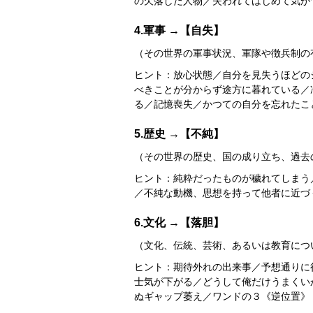
の欠落した人物／失われてはじめて気が
4.軍事 →【自失】
（その世界の軍事状況、軍隊や徴兵制の
ヒント：放心状態／自分を見失うほどの
べきことが分からず途方に暮れている／
る／記憶喪失／かつての自分を忘れたこ
5.歴史 →【不純】
（その世界の歴史、国の成り立ち、過去
ヒント：純粋だったものが穢れてしまう
／不純な動機、思想を持って他者に近づ
6.文化 →【落胆】
（文化、伝統、芸術、あるいは教育につ
ヒント：期待外れの出来事／予想通りに
士気が下がる／どうして俺だけうまくい
ぬギャップ萎え／ワンドの３《逆位置》