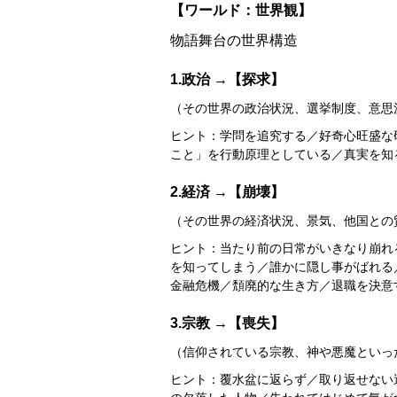
【ワールド：世界観】
物語舞台の世界構造
1.政治 →【探求】
（その世界の政治状況、選挙制度、意思
ヒント：学問を追究する／好奇心旺盛な
こと」を行動原理としている／真実を知ること
2.経済 →【崩壊】
（その世界の経済状況、景気、他国との
ヒント：当たり前の日常がいきなり崩れ
を知ってしまう／誰かに隠し事がばれる
金融危機／頽廃的な生き方／退職を決意する
3.宗教 →【喪失】
（信仰されている宗教、神や悪魔といっ
ヒント：覆水盆に返らず／取り返せない