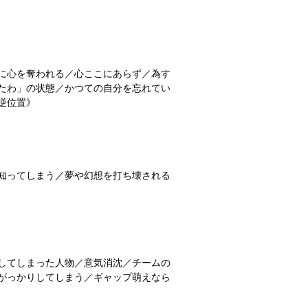
に心を奪われる／心ここにあらず／為す
たわ」の状態／かつての自分を忘れてい
逆位置》
知ってしまう／夢や幻想を打ち壊される
してしまった人物／意気消沈／チームの
がっかりしてしまう／ギャップ萌えなら