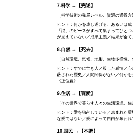
7.科学 →【完遂】
（科学技術の発展レベル、資源の獲得方
ヒント：何かを成し遂げる、あるいは成
「謎」のピースがすべて集まってひとつ
が見えていない／成果主義／結果が全て
8.自然 →【死去】
（自然環境、気候、地形、生物多様性、
ヒント：すでに亡き人／殺した感情／心
蔽された歴史／人間関係がない／何かを強
《正位置》
9.住居 →【寵愛】
（その世界で暮らす人々の生活環境、住
ヒント：愛を独占している／恵まれた環
な愛ではない／愛によって自由が奪われ
10.国民 →【不調】