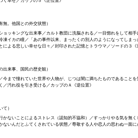
つく幸せ／カップの５《正位置》
有無。他国との外交状態）
ショッキングな出来事／カルト教団に洗脳される／一目惚れをして相手
冷凍イカの瞳／「あの事件以来、まったくの別人のようになってしまっ
とによる悲しい幸せな日々／封印された記憶とトラウマ／ソードの３《
の出来事、国民の歴史観）
／今まで憧れていた世界や人物が、じつは闇に満ちたものであることを
く／汚れ役を引き受ける／カップのＡ《逆位置》
いて）
行かないことによるストレス（認知的不協和）／すっかりやる気を無く
かないんだとふてくされている状態／尊敬する人や恋人の思わぬ一面に