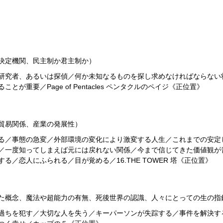
決定機関、民主制か君主制か）
研究者、あるいは探偵／何か未知なるものを探し求めなければならない
が重要／Page of Pentacles ペンタクルのペイジ《正位置》
貿易関係、産業の発展性）
る／事態の急変／外部環境の変化により激変する人生／これまでの安定
／一度知ってしまえば元には戻れない関係／今まで信じてきた価値観が
／恋人にふられる／目が覚める／16.THE TOWER 塔《正位置》
た概念、魔法や超能力の有無、死後世界の認識、人々にとっての生の指
過ちを犯す／大切な人を失う／キーパーソンが失踪する／事件を解決す