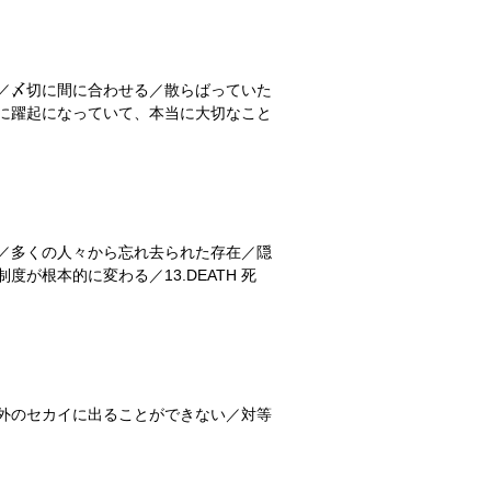
／〆切に間に合わせる／散らばっていた
に躍起になっていて、本当に大切なこと
／多くの人々から忘れ去られた存在／隠
根本的に変わる／13.DEATH 死
外のセカイに出ることができない／対等