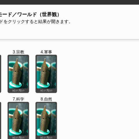
モード／ワールド（世界観）
ドをクリックすると結果が開きます。
3.宗教
4.軍事
7.科学
8.自然