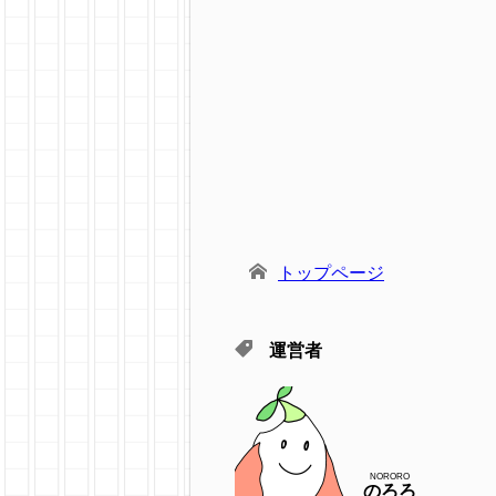
トップページ
運営者
NORORO
のろろ