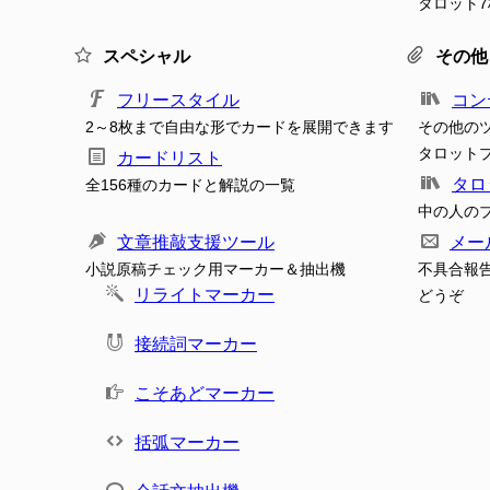
タロット
スペシャル
その他
フリースタイル
コン
2～8枚まで自由な形でカードを展開できます
その他の
タロット
カードリスト
タロ
全156種のカードと解説の一覧
中の人の
文章推敲支援ツール
メー
小説原稿チェック用マーカー＆抽出機
不具合報
リライトマーカー
どうぞ
接続詞マーカー
こそあどマーカー
括弧マーカー