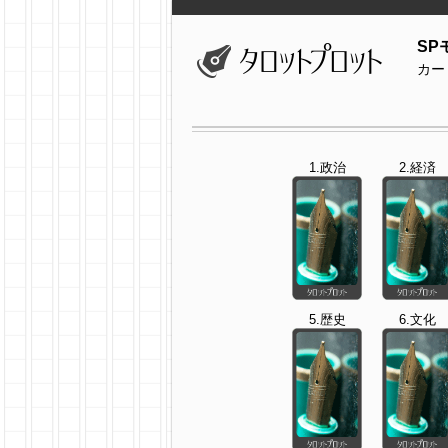
SP
カー
1.政治
2.経済
5.歴史
6.文化