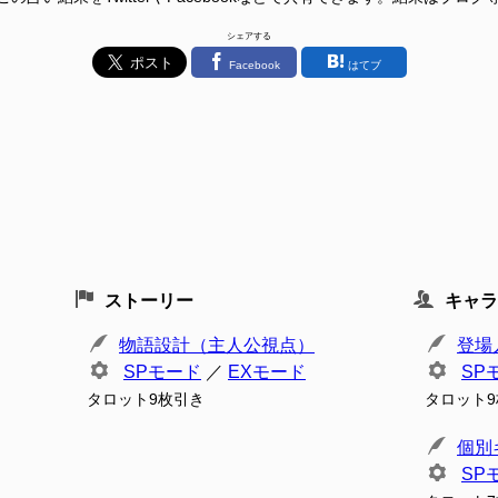
シェアする
Facebook
はてブ
ストーリー
キャラ
物語設計（主人公視点）
登場
SPモード
／
EXモード
SP
タロット9枚引き
タロット
個別
SP