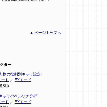
▲ ページトップへ
クター
人物の役割別キャラ設定
モード
／
EXモード
9枚引き
キャラのペルソナ分析
モード
／
EXモード