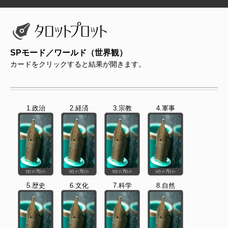
SPモード／ワールド（世界観）
カードをクリックすると結果が開きます。
1.政治
2.経済
3.宗教
4.軍事
5.歴史
6.文化
7.科学
8.自然