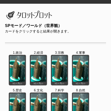
SPモード／ワールド（世界観）
カードをクリックすると結果が開きます。
1.政治
2.経済
3.宗教
4.軍事
5.歴史
6.文化
7.科学
8.自然