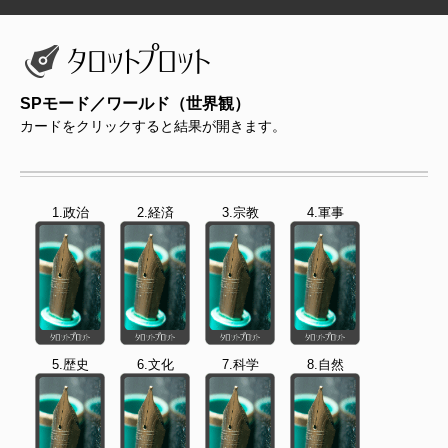
SPモード／ワールド（世界観）
カードをクリックすると結果が開きます。
1.政治
2.経済
3.宗教
4.軍事
5.歴史
6.文化
7.科学
8.自然