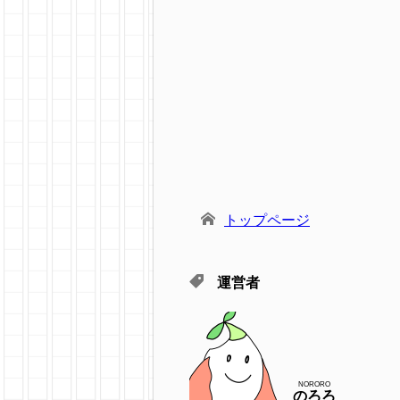
トップページ
運営者
NORORO
のろろ