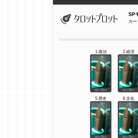
SP
カー
1.政治
2.経済
5.歴史
6.文化