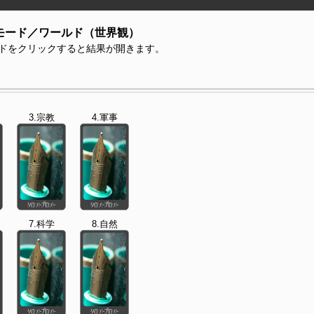
モード／ワールド（世界観）
ドをクリックすると結果が開きます。
3.宗教
4.軍事
7.科学
8.自然