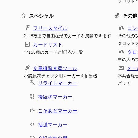
タロット
スペシャル
その他
フリースタイル
コン
2～8枚まで自由な形でカードを展開できます
その他の
タロット
カードリスト
タロ
全156種のカードと解説の一覧
中の人の
文章推敲支援ツール
メー
小説原稿チェック用マーカー＆抽出機
不具合報
リライトマーカー
どうぞ
接続詞マーカー
こそあどマーカー
括弧マーカー