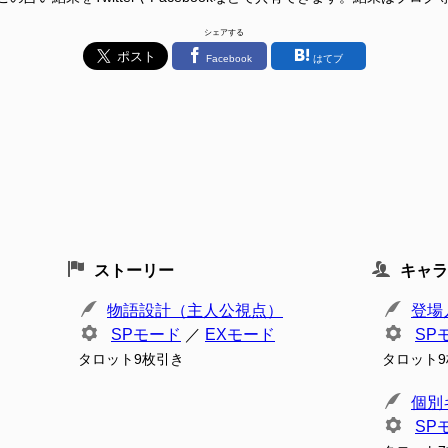
シェアする
Facebook
はてブ
ストーリー
キャラ
物語設計（主人公視点）
登場
SPモード
／
EXモード
SP
タロット9枚引き
タロット
個別
SP