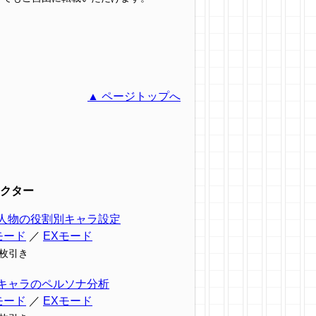
▲ ページトップへ
クター
人物の役割別キャラ設定
モード
／
EXモード
9枚引き
キャラのペルソナ分析
モード
／
EXモード