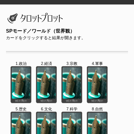
SPモード／ワールド（世界観）
カードをクリックすると結果が開きます。
1.政治
2.経済
3.宗教
4.軍事
5.歴史
6.文化
7.科学
8.自然