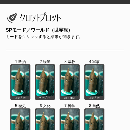
SPモード／ワールド（世界観）
カードをクリックすると結果が開きます。
1.政治
2.経済
3.宗教
4.軍事
5.歴史
6.文化
7.科学
8.自然