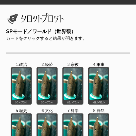
SPモード／ワールド（世界観）
カードをクリックすると結果が開きます。
1.政治
2.経済
3.宗教
4.軍事
5.歴史
6.文化
7.科学
8.自然