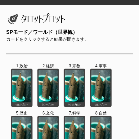
SPモード／ワールド（世界観）
カードをクリックすると結果が開きます。
1.政治
2.経済
3.宗教
4.軍事
5.歴史
6.文化
7.科学
8.自然