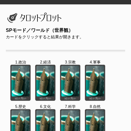
SPモード／ワールド（世界観）
カードをクリックすると結果が開きます。
1.政治
2.経済
3.宗教
4.軍事
5.歴史
6.文化
7.科学
8.自然