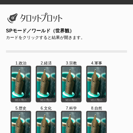
SPモード／ワールド（世界観）
カードをクリックすると結果が開きます。
1.政治
2.経済
3.宗教
4.軍事
5.歴史
6.文化
7.科学
8.自然