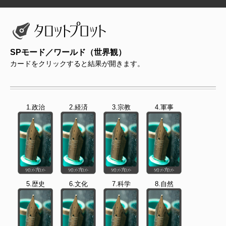
SPモード／ワールド（世界観）
カードをクリックすると結果が開きます。
1.政治
2.経済
3.宗教
4.軍事
5.歴史
6.文化
7.科学
8.自然