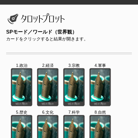
SPモード／ワールド（世界観）
カードをクリックすると結果が開きます。
1.政治
2.経済
3.宗教
4.軍事
5.歴史
6.文化
7.科学
8.自然