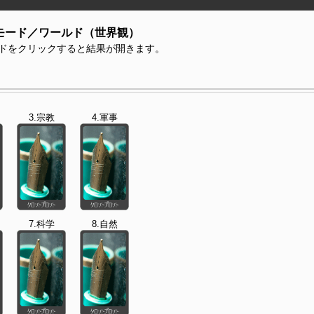
モード／ワールド（世界観）
ドをクリックすると結果が開きます。
3.宗教
4.軍事
7.科学
8.自然