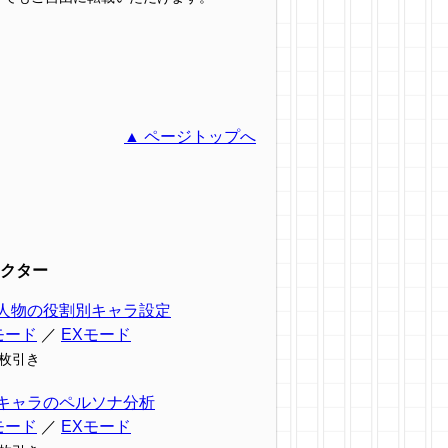
▲ ページトップへ
クター
人物の役割別キャラ設定
モード
／
EXモード
9枚引き
キャラのペルソナ分析
モード
／
EXモード