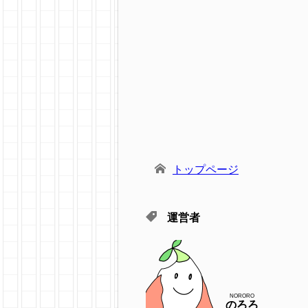
トップページ
運営者
NORORO
のろろ