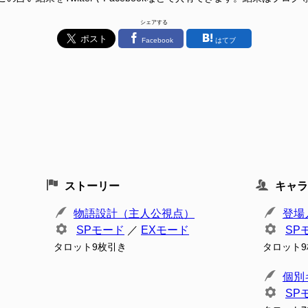
シェアする
Facebook
はてブ
ストーリー
キャラ
物語設計（主人公視点）
登場
SPモード
／
EXモード
SP
タロット9枚引き
タロット
個別
SP