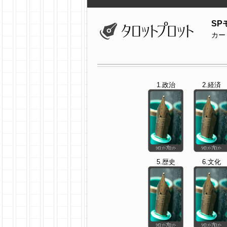
SP
カー
1.政治
2.経済
5.歴史
6.文化