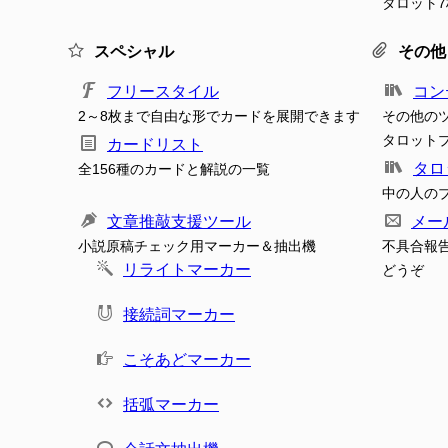
タロット
スペシャル
その他
フリースタイル
コン
2～8枚まで自由な形でカードを展開できます
その他の
タロット
カードリスト
タロ
全156種のカードと解説の一覧
中の人の
文章推敲支援ツール
メー
小説原稿チェック用マーカー＆抽出機
不具合報
リライトマーカー
どうぞ
接続詞マーカー
こそあどマーカー
括弧マーカー