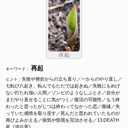
再起
キーワード：
失敗や挫折からの立ち直り／一からのやり直し／
ヒント：
七転び八起き、転んでもただでは起きぬ／失敗にもめげ
ない打たれ強い人間／ゾンビのようなしぶとさ／自分が
まだやり直せることに気がつく／復活の可能性／もう終
わったと思ったがじつは終わってなかった恋／復縁／失
っていた感情を取り戻す／死んだと思われていたものが
再びよみがえる／病気や怪我を完治させる／13.DEATH
死《逆位置》