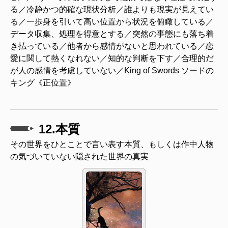
る／冷静かつ的確な現状分析／誰よりも現実が見えてい
る／一歩身を引いて高い位置から状況を俯瞰している／
データ収集、処理を得意とする／突然の事態にも落ち着
き払っている／他者から感情がないと思われている／恋
愛に関して熱くなれない／知的な判断を下す／合理的だ
が人の感情を考慮していない／King of Swords ソードの
キング《正位置》
12.本質
その世界をひとことで言い表す本質、もしくは作中人物
の気づいていない隠された世界の真実