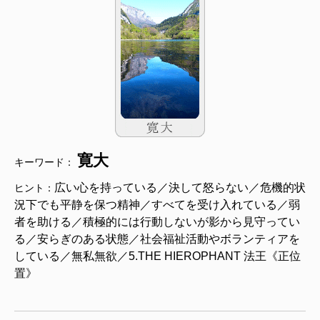
寛大
キーワード：
広い心を持っている／決して怒らない／危機的状
ヒント：
況下でも平静を保つ精神／すべてを受け入れている／弱
者を助ける／積極的には行動しないが影から見守ってい
る／安らぎのある状態／社会福祉活動やボランティアを
している／無私無欲／5.THE HIEROPHANT 法王《正位
置》