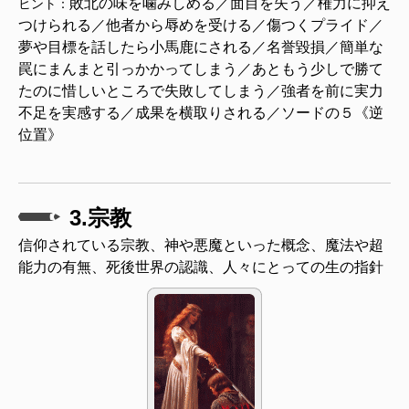
敗北の味を噛みしめる／面目を失う／権力に抑え
ヒント：
つけられる／他者から辱めを受ける／傷つくプライド／
夢や目標を話したら小馬鹿にされる／名誉毀損／簡単な
罠にまんまと引っかかってしまう／あともう少しで勝て
たのに惜しいところで失敗してしまう／強者を前に実力
不足を実感する／成果を横取りされる／ソードの５《逆
位置》
3.宗教
信仰されている宗教、神や悪魔といった概念、魔法や超
能力の有無、死後世界の認識、人々にとっての生の指針