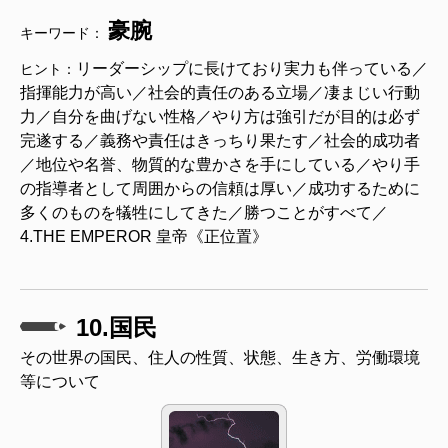
豪腕
キーワード：
リーダーシップに長けており実力も伴っている／
ヒント：
指揮能力が高い／社会的責任のある立場／凄まじい行動
力／自分を曲げない性格／やり方は強引だが目的は必ず
完遂する／義務や責任はきっちり果たす／社会的成功者
／地位や名誉、物質的な豊かさを手にしている／やり手
の指導者として周囲からの信頼は厚い／成功するために
多くのものを犠牲にしてきた／勝つことがすべて／
4.THE EMPEROR 皇帝《正位置》
10.国民
その世界の国民、住人の性質、状態、生き方、労働環境
等について