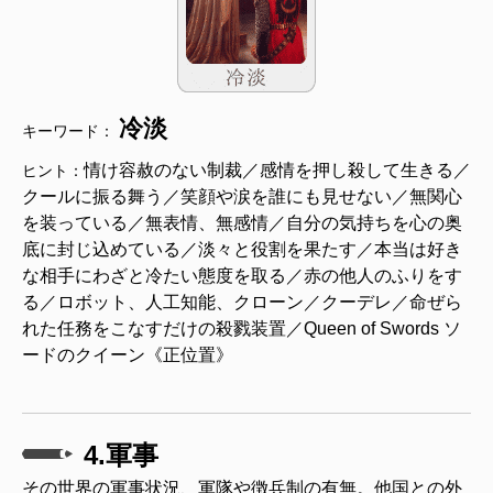
冷淡
キーワード：
情け容赦のない制裁／感情を押し殺して生きる／
ヒント：
クールに振る舞う／笑顔や涙を誰にも見せない／無関心
を装っている／無表情、無感情／自分の気持ちを心の奥
底に封じ込めている／淡々と役割を果たす／本当は好き
な相手にわざと冷たい態度を取る／赤の他人のふりをす
る／ロボット、人工知能、クローン／クーデレ／命ぜら
れた任務をこなすだけの殺戮装置／Queen of Swords ソ
ードのクイーン《正位置》
4.軍事
その世界の軍事状況、軍隊や徴兵制の有無。他国との外