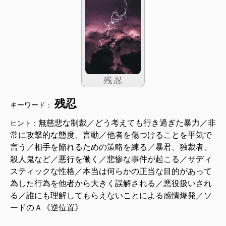
残忍
キーワード：
無慈悲な制裁／どう考えても行き過ぎた暴力／非
ヒント：
常に攻撃的な態度、言動／他者を傷つけることを平気で
言う／相手を陥れるための策略を練る／暴君、独裁者、
殺人鬼など／悪行を働く／悲惨な事件が起こる／サディ
スティックな性格／本当は何らかの正当な目的があって
為した行為を他者から大きく誤解される／悪役扱いされ
る／誰にも理解してもらえないことによる感情爆発／ソ
ードのＡ《逆位置》