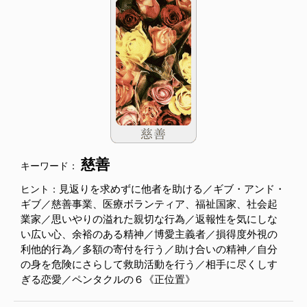
慈善
キーワード：
見返りを求めずに他者を助ける／ギブ・アンド・
ヒント：
ギブ／慈善事業、医療ボランティア、福祉国家、社会起
業家／思いやりの溢れた親切な行為／返報性を気にしな
い広い心、余裕のある精神／博愛主義者／損得度外視の
利他的行為／多額の寄付を行う／助け合いの精神／自分
の身を危険にさらして救助活動を行う／相手に尽くしす
ぎる恋愛／ペンタクルの６《正位置》