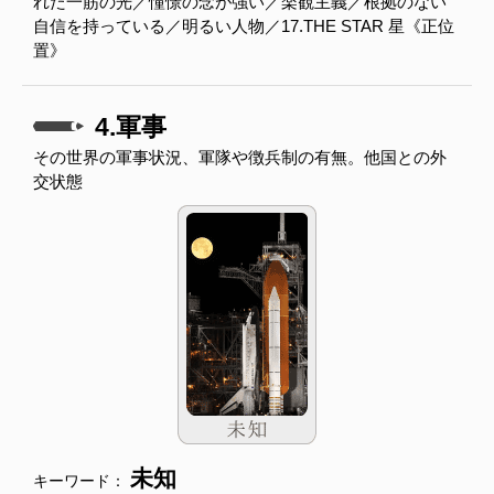
れた一筋の光／憧憬の念が強い／楽観主義／根拠のない
自信を持っている／明るい人物／17.THE STAR 星《正位
置》
4.軍事
その世界の軍事状況、軍隊や徴兵制の有無。他国との外
交状態
未知
キーワード：