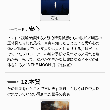
安心
キーワード：
誤解が解ける／疑心暗鬼状態からの脱却／幽霊の
ヒント：
正体見たり枯れ尾花／真実を知ったことによる恐怖心の
薄れ／喧嘩していた友人や恋人と仲直りする／頓挫しか
けていたプロジェクトの解決手段が見つかる／混乱と喧
騒から一転して、穏やかで静かな状態になる／不安の正
体を知る／18.THE MOON 月《逆位置》
12.本質
その世界をひとことで言い表す本質、もしくは作中人物
の気づいていない隠された世界の真実