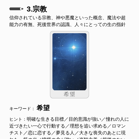
3.宗教
信仰されている宗教、神や悪魔といった概念、魔法や超
能力の有無、死後世界の認識、人々にとっての生の指針
希望
キーワード：
明確な生きる目標／目的意識が強い／憧れの人に
ヒント：
近づきたい一心で行動する／理想を追い求める／ロマン
チスト／恋に恋する／夢見る人／大きな喪失のあとに現