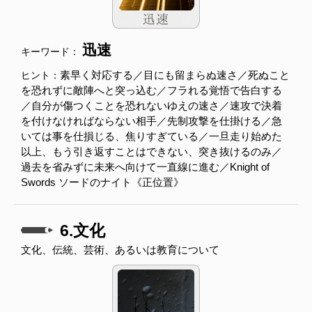
迅速
キーワード：
素早く対応する／目にも留まらぬ速さ／死ぬこと
ヒント：
を恐れずに敵陣へと突っ込む／フラれる覚悟で告白する
／自分が傷つくことを恐れないゆえの速さ／速攻で決着
を付けなければならない相手／先制攻撃を仕掛ける／急
いては事を仕損じる、焦りすぎている／一旦走り始めた
以上、もう引き返すことはできない、突き抜けるのみ／
過去を省みずに未来へ向けて一直線に進む／Knight of
Swords ソードのナイト《正位置》
6.文化
文化、伝統、芸術、あるいは教育について