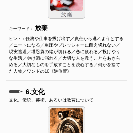
放棄
キーワード：
任務や仕事を投げ出す／責任から逃れようとする
ヒント：
／ニートになる／重圧やプレッシャーに耐え切れない／
現実逃避／堪忍袋の緒が切れる／恋に疲れる／投げやり
な生活／やけ酒に溺れる／大切な人を救うことをあきら
める／大切なものを手放すことを決心する／何かを捨て
た人物／ワンドの10《逆位置》
6.文化
文化、伝統、芸術、あるいは教育について