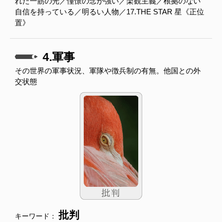
れた一筋の光／憧憬の念が強い／楽観主義／根拠のない
自信を持っている／明るい人物／17.THE STAR 星《正位
置》
4.軍事
その世界の軍事状況、軍隊や徴兵制の有無。他国との外
交状態
批判
キーワード：