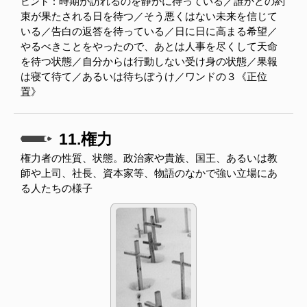
時期が訪れるのを静かに待っている／誰かとの約
ヒント：
束が果たされる日を待つ／そう悪くはない未来を信じて
いる／告白の返答を待っている／日に日に高まる希望／
やるべきことをやったので、あとは人事を尽くして天命
を待つ状態／自分からは行動しない受け身の状態／果報
は寝て待て／あるいは待ちぼうけ／ワンドの３《正位
置》
11.権力
権力者の性質、状態。政治家や貴族、国王、あるいは教
師や上司、社長、資本家等、物語のなかで強い立場にあ
る人たちの様子