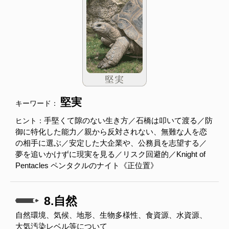
堅実
キーワード：
手堅くて隙のない生き方／石橋は叩いて渡る／防
ヒント：
御に特化した能力／親から反対されない、無難な人を恋
の相手に選ぶ／安定した大企業や、公務員を志望する／
夢を追いかけずに現実を見る／リスク回避的／Knight of
Pentacles ペンタクルのナイト《正位置》
8.自然
自然環境、気候、地形、生物多様性、食資源、水資源、
大気汚染レベル等について