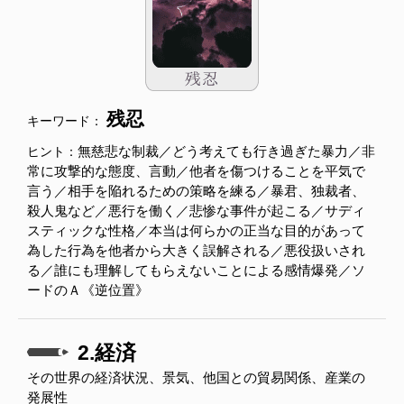
残忍
キーワード：
無慈悲な制裁／どう考えても行き過ぎた暴力／非
ヒント：
常に攻撃的な態度、言動／他者を傷つけることを平気で
言う／相手を陥れるための策略を練る／暴君、独裁者、
殺人鬼など／悪行を働く／悲惨な事件が起こる／サディ
スティックな性格／本当は何らかの正当な目的があって
為した行為を他者から大きく誤解される／悪役扱いされ
る／誰にも理解してもらえないことによる感情爆発／ソ
ードのＡ《逆位置》
2.経済
その世界の経済状況、景気、他国との貿易関係、産業の
発展性