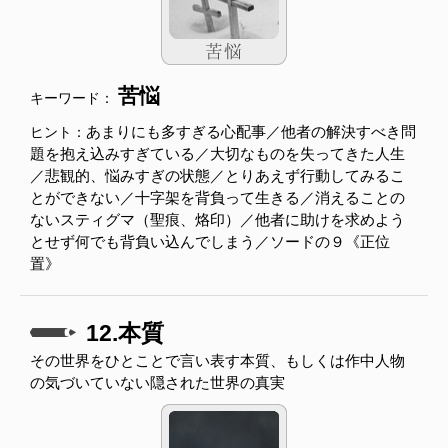
苦悩
キーワード：
あまりにも多すぎる心配事／他者の解決すべき問
ヒント：
題を抱え込みすぎている／大切なものを失ってきた人生
／悲観的、悩みすぎの状態／とりあえず行動してみるこ
とができない／十字架を背負って生きる／消えることの
ないスティグマ（聖痕、烙印）／他者に助けを求めよう
とせず何でも背負い込んでしまう／ソードの９《正位
置》
12.本質
その世界をひとことで言い表す本質、もしくは作中人物
の気づいていない隠された世界の真実