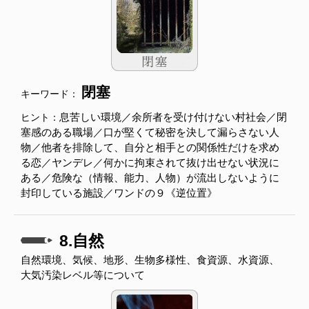
閉塞
キーワード：
息苦しい環境／余所者を受け付けない村社会／閉
ヒント：
塞感のある職場／口が堅くて秘密を決して漏らさない人
物／他者を排除して、自分と相手との関係性だけを求め
る恋／ヤンデレ／何かに拘束されて抜け出せない状況に
ある／危険な（情報、能力、人物）が流出しないように
封印している施設／ワンドの９《逆位置》
8.自然
自然環境、気候、地形、生物多様性、食資源、水資源、
大気汚染レベル等について