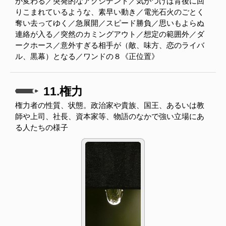
が変わる／突発的なアクシデント／気がつけば背後に回
りこまれているような、素早い動き／電光石火のごとく
奪い去ってゆく／急展開／スピード勝負／思いもよらぬ
連絡が入る／突然のカミングアウト／想定の範囲外／ダ
ークホース／意外すぎる相手が（敵、味方、恋のライバ
ル、黒幕）となる／ワンドの８《正位置》
11.権力
権力者の性質、状態。政治家や貴族、国王、あるいは教
師や上司、社長、資本家等、物語のなかで強い立場にあ
る人たちの様子