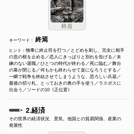
終焉
キーワード：
物事に終止符を打つ／とどめを刺し、完全に相手
ヒント：
の息の根を止める／恋人にきっぱりと別れを告げる／未
練のない退職／ひとつの時代が終わる／死に臨む／舞台
の幕が閉じる／何もかも終わらせて楽になろうとする／
一瞬で戦争を終結させてしまうような、恐ろしい兵器／
最後の切り札、とっておきの奥の手を使う／ラスボスに
出会う／ソードの10《正位置》
2.経済
その世界の経済状況、景気、他国との貿易関係、産業の
発展性