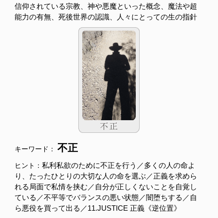
信仰されている宗教、神や悪魔といった概念、魔法や超
能力の有無、死後世界の認識、人々にとっての生の指針
不正
キーワード：
私利私欲のために不正を行う／多くの人の命よ
ヒント：
り、たったひとりの大切な人の命を選ぶ／正義を求めら
れる局面で私情を挟む／自分が正しくないことを自覚し
ている／不平等でバランスの悪い状態／闇堕ちする／自
ら悪役を買って出る／11.JUSTICE 正義《逆位置》