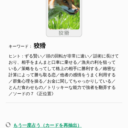
狡猾
キーワード：
ずる賢い／頭の回転が非常に速い／話術に長けて
ヒント：
おり、相手をまんまと口車に乗せる／漁夫の利を狙って
いる／策略をもってして格上の相手に勝利する／緻密な
計算によって勝ち取る恋／他者の感情をうまく利用する
／群集心理を操る／お金に関してちゃっかりしている／
とんだ食わせもの／トリッキーな能力で強者を翻弄する
／ソードの７《正位置》
もう一度占う（カードを再抽出）