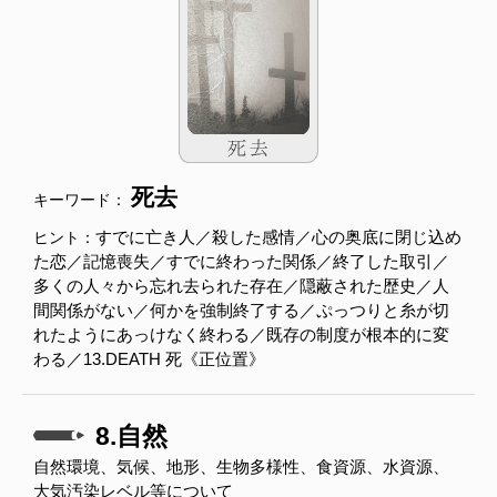
死去
キーワード：
すでに亡き人／殺した感情／心の奥底に閉じ込め
ヒント：
た恋／記憶喪失／すでに終わった関係／終了した取引／
多くの人々から忘れ去られた存在／隠蔽された歴史／人
間関係がない／何かを強制終了する／ぷっつりと糸が切
れたようにあっけなく終わる／既存の制度が根本的に変
わる／13.DEATH 死《正位置》
8.自然
自然環境、気候、地形、生物多様性、食資源、水資源、
大気汚染レベル等について