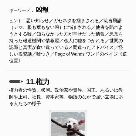
凶報
キーワード：
悪い知らせ／ガセネタを掴まされる／流言飛語
ヒント：
（デマ、根も葉もない噂）に悩まされる／他者を陥れよ
うとする嘘／知らなかった方が幸せだった情報／悪意を
持った報道機関や情報屋／恋人に嘘をつかれる／世間の
認識と真実が食い違っている／間違ったアドバイス／怪
しい投資話／嘘つき／Page of Wands ワンドのペイジ《逆
位置》
11.権力
権力者の性質、状態。政治家や貴族、国王、あるいは教
師や上司、社長、資本家等、物語のなかで強い立場にあ
る人たちの様子