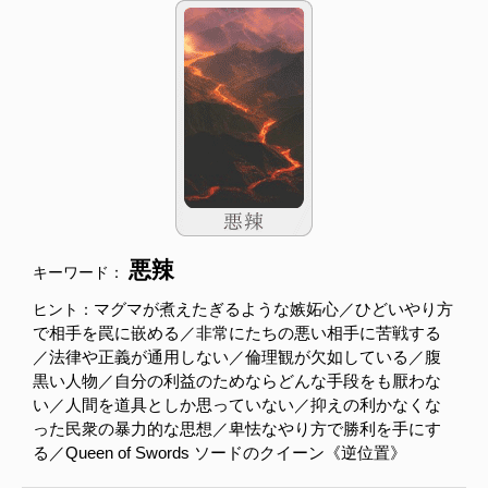
悪辣
キーワード：
マグマが煮えたぎるような嫉妬心／ひどいやり方
ヒント：
で相手を罠に嵌める／非常にたちの悪い相手に苦戦する
／法律や正義が通用しない／倫理観が欠如している／腹
黒い人物／自分の利益のためならどんな手段をも厭わな
い／人間を道具としか思っていない／抑えの利かなくな
った民衆の暴力的な思想／卑怯なやり方で勝利を手にす
る／Queen of Swords ソードのクイーン《逆位置》