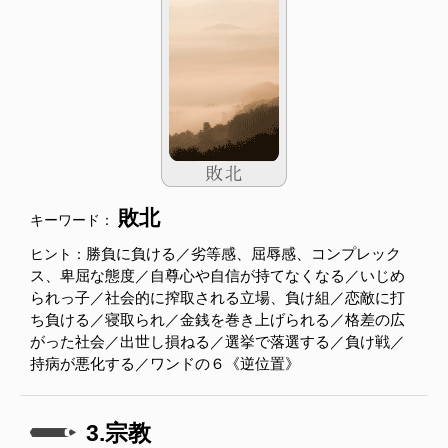
敗北
キーワード：
勝負に負ける／劣等感、屈辱感、コンプレック
ヒント：
ス、卑屈な態度／自尊心や自信が持てなくなる／いじめ
られっ子／社会的に搾取される立場、負け組／恋敵に打
ち負ける／寝取られ／金銭を巻き上げられる／格差の広
がった社会／出世し損ねる／選挙で落選する／負け戦／
持病が悪化する／ワンドの６《逆位置》
3.宗教