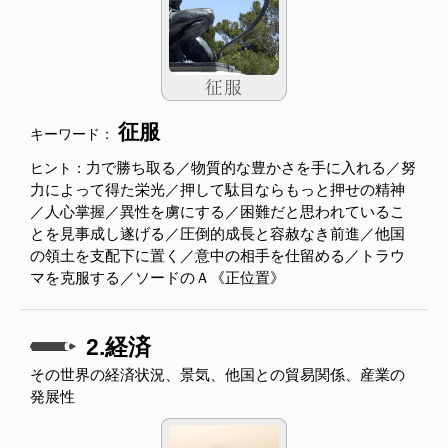
征服
キーワード：
力で勝ち取る／物質的な豊かさを手に入れる／努
ヒント：
力によって得た栄光／押して駄目ならもっと押せの精神
／人心掌握／異性を虜にする／困難だと思われているこ
とを見事成し遂げる／圧倒的成長と容赦なき前進／他国
の領土を支配下に置く／意中の相手を仕留める／トラウ
マを克服する／ソードのＡ《正位置》
2.経済
その世界の経済状況、景気、他国との貿易関係、産業の
発展性