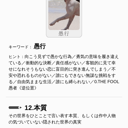
愚行
キーワード：
向こう見ずで愚かな行為／勇気の意味を履き違え
ヒント：
ている／衝動的な決断／責任感がない／客観的に見て幸
せになれそうもない恋に盲目的に突き進んでしまう／不
安や恐れるものがない／誰にもできない無謀な挑戦をす
る／自由気ままな生活／誰にも縛られない／0.THE FOOL
愚者《逆位置》
12.本質
その世界をひとことで言い表す本質、もしくは作中人物
の気づいていない隠された世界の真実