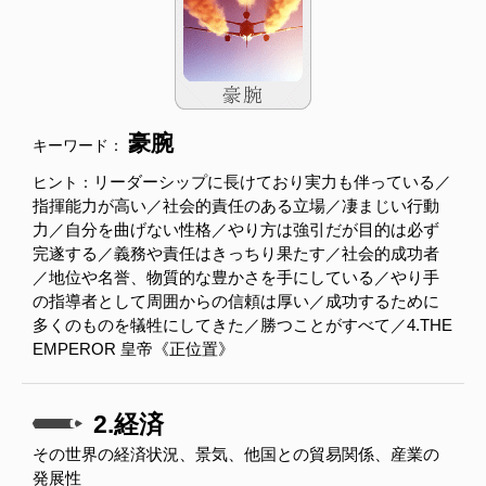
豪腕
キーワード：
リーダーシップに長けており実力も伴っている／
ヒント：
指揮能力が高い／社会的責任のある立場／凄まじい行動
力／自分を曲げない性格／やり方は強引だが目的は必ず
完遂する／義務や責任はきっちり果たす／社会的成功者
／地位や名誉、物質的な豊かさを手にしている／やり手
の指導者として周囲からの信頼は厚い／成功するために
多くのものを犠牲にしてきた／勝つことがすべて／4.THE
EMPEROR 皇帝《正位置》
2.経済
その世界の経済状況、景気、他国との貿易関係、産業の
発展性