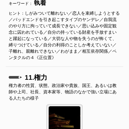
執着
キーワード：
しがみついて離れない／恋人を束縛しようとする
ヒント：
／バッドエンドを引き起こすタイプのヤンデレ／自我流
のやり方に拘っていて成長できない／思い込みや固定観
念に囚われている／自分の持っている財産を手放すまい
と躍起になっている／大切な人や物を失うのが怖くて、
縛りつけている／自分の利得のことしか考えていない／
子離れ、親離れできない／わがまま／相互依存関係／ペ
ンタクルの４《正位置》
11.権力
権力者の性質、状態。政治家や貴族、国王、あるいは教
師や上司、社長、資本家等、物語のなかで強い立場にあ
る人たちの様子