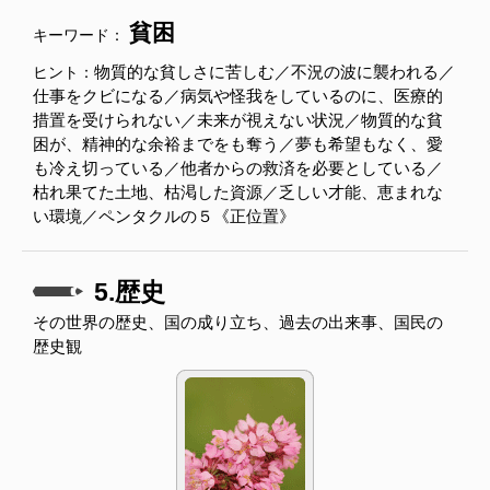
貧困
キーワード：
物質的な貧しさに苦しむ／不況の波に襲われる／
ヒント：
仕事をクビになる／病気や怪我をしているのに、医療的
措置を受けられない／未来が視えない状況／物質的な貧
困が、精神的な余裕までをも奪う／夢も希望もなく、愛
も冷え切っている／他者からの救済を必要としている／
枯れ果てた土地、枯渇した資源／乏しい才能、恵まれな
い環境／ペンタクルの５《正位置》
5.歴史
その世界の歴史、国の成り立ち、過去の出来事、国民の
歴史観