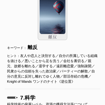
離反
キーワード：
友人や恋人と決別する／自分の所属している組織
ヒント：
を抜ける／悪いことから足を洗う／会社を裏切る／親
元、故郷を離れる／退学する／遠距離恋愛／強制疎開／
民衆からの信頼を失った政治家／パーティーの解散／自
分の意見に反対し離れてゆく人物／部活存続の危機／
Knight of Wands ワンドのナイト《逆位置》
7.科学
科学技術の発展レベル、資源の獲得方法等について