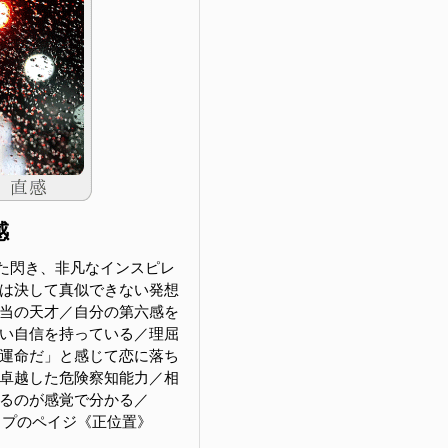
感
た閃き、非凡なインスピレ
は決して真似できない発想
当の天才／自分の第六感を
い自信を持っている／理屈
運命だ」と感じて恋に落ち
卓越した危険察知能力／相
るのが感覚で分かる／
s カップのペイジ《正位置》