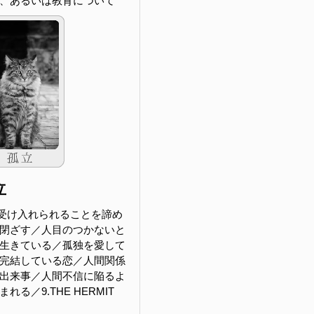
、あるいは教育について
立
受け入れられることを諦め
閉ざす／人目のつかないと
生きている／孤独を愛して
完結している恋／人間関係
出来事／人間不信に陥るよ
る／9.THE HERMIT