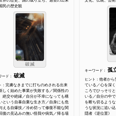
世界の歴史、国の成り立ち、過去の出来
文化、伝統、芸術
国民の歴史観
孤
キーワード：
破滅
ワード：
他者から
ヒント：
完膚なきまでに打ちのめされる出来
ている／心を深く
ト：
新しく始めた事業が失敗する／関係性の
ころでひっそりと
、絶交や絶縁／自分が不幸になっても構
いる／自分の中で
いという自暴自棄な生き方／自身にも危
を断ち切るような
与える自爆技／冷め切って修復不能な関
うな状況に追い込まれ
回復の見込みの無い怪我や病気／帰る場
隠者《逆位置》