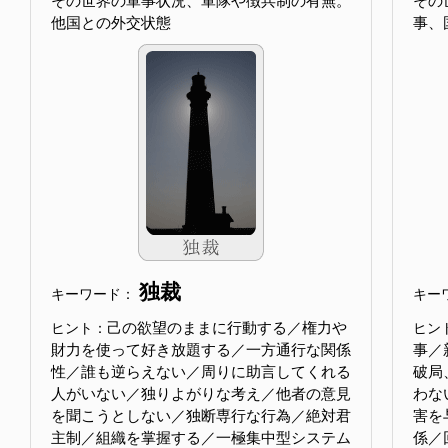
その世界の軍事状況、軍隊や徴兵制の有無。
その
他国との外交状態
事、
独裁
キーワード：
キー
己の欲望のままに行動する／権力や
ヒント：
ヒン
財力を使って好き放題する／一方通行な関係
事／
性／誰も逆らえない／周りに助言してくれる
破局
人がいない／独りよがりな考え／他者の意見
わな
を聞こうとしない／独断専行な行為／絶対君
害を
主制／組織を掌握する／一極集中型システム
係／