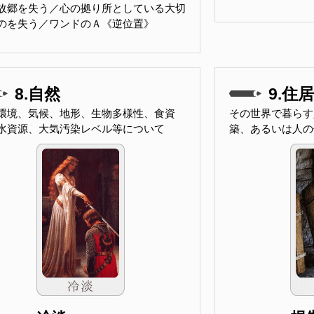
故郷を失う／心の拠り所としている大切
のを失う／ワンドのＡ《逆位置》
8.自然
9.住居
環境、気候、地形、生物多様性、食資
その世界で暮らす
水資源、大気汚染レベル等について
築、あるいは人の