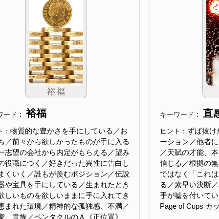
裕福
直
ワード：
キーワード：
物質的な豊かさを手にしている／お
ずば抜け
ト：
ヒント：
ち／前々から欲しかったものが手に入る
ーション／他者に
一志望の会社から内定がもらえる／望み
／天賦の才能、本
の役職につく／好きだった異性に告白し
信じる／根拠の無
まくいく／誰もが羨むポジション／伝説
ではなく「これは
器や宝具を手にしている／生まれたとき
る／素早い決断／
欲しいものを欲しいままに手に入れてき
手が嘘を付いてい
恵まれた環境／精神的な孤独感、不満／
Page of Cup
家、貴族／ペンタクルのＡ《正位置》