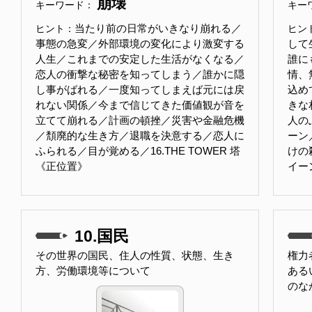
崩壊
キーワード：
キー
当たり前の日常がいきなり崩れる／
ヒント：
ヒン
事態の急変／外部環境の変化により激変する
して
人生／これまでの安定した生活がなくなる／
誰に
恋人の衝撃な秘密を知ってしまう／誰かに隠
情、
し事がばれる／一度知ってしまえば元には戻
込め
れない関係／今まで信じてきた価値観が音を
きな
立てて崩れる／計画の頓挫／災害や金融危機
人の
／頽廃的な生き方／退職を決意する／恋人に
ーン
ふられる／目が覚める／16.THE TOWER 塔
けの殺
《正位置》
イー
10.国民
その世界の国民、住人の性質、状態、生き
権力
方、労働環境等について
ある
のな