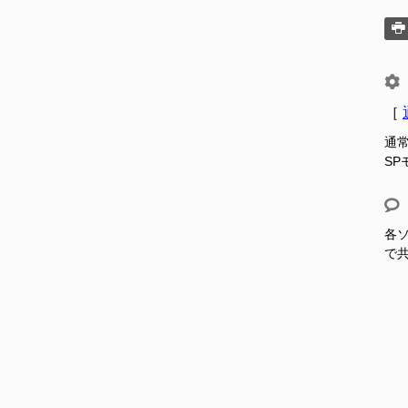
［
通
S
各ソ
で