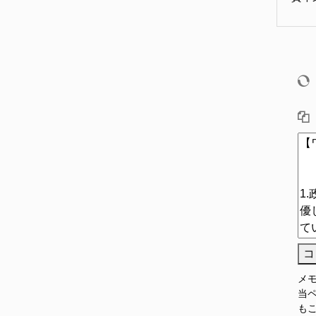
コ
メ
当
も