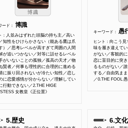
博識
ワード：
愚
キーワード：
人並みはずれた頭脳の持ち主／高い
ト：
／知性をひけらかさない（能ある鷹は爪
向こう見
ヒント：
す）／思考レベルが高すぎて周囲の人間
味を履き違えてい
解が追いつかない／対等に話せるレベル
がない／客観的に
手がいないことの孤独／孤高の天才／物
恋に盲目的に突き
ぬ賢者／何事も理性的に合理的に進める
るものがない／誰
情に振り回されないが冷たい知性／恋し
する／自由気まま
のに恋愛感情が分からない／理解してい
／0.THE FOO
行動できない／2.THE HIGE
ESTESS 女教皇《正位置》
5.歴史
6.文化