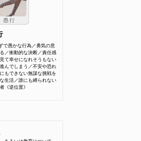
行
ずで愚かな行為／勇気の意
る／衝動的な決断／責任感
見て幸せになれそうもない
進んでしまう／不安や恐れ
にもできない無謀な挑戦を
な生活／誰にも縛られない
L 愚者《逆位置》