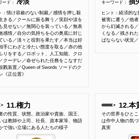
冷淡
損
ワード：
キーワード：
情け容赦のない制裁／感情を押し殺
経済的な
ト：
ヒント：
生きる／クールに振る舞う／笑顔や涙を
被害に遭う／他者
も見せない／無関心を装っている／無表
から幻滅される／
無感情／自分の気持ちを心の奥底に封じ
くなる／残された
ている／淡々と役割を果たす／本当は好
ばならない状況／
相手にわざと冷たい態度を取る／赤の他
ふりをする／ロボット、人工知能、クロ
／クーデレ／命ぜられた任務をこなすだ
戮装置／Queen of Swords ソードのク
ン《正位置》
11.権力
12.本
者の性質、状態。政治家や貴族、国王、
その世界をひとこ
いは教師や上司、社長、資本家等、物語
は作中人物の気づ
かで強い立場にある人たちの様子
真実