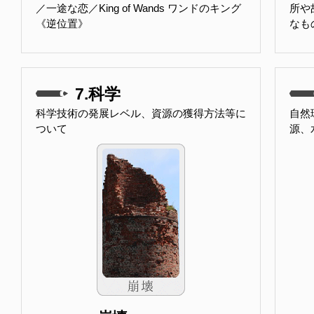
／一途な恋／King of Wands ワンドのキング
所や
《逆位置》
なも
7.科学
科学技術の発展レベル、資源の獲得方法等に
自然
ついて
源、