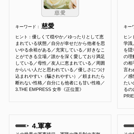
慈愛
キーワード：
キー
優しくて穏やか／ゆったりとして恵
ヒント：
ヒン
まれている状態／自分が幸せだから他者を思
学識
いやる余裕がある／充実している／好きなこ
を隠
とができる立場／誰かを深く愛しており満足
の理
している／母性／友人に恵まれている／周囲
の相
からいい人だと思われている／優しさにつけ
言わ
込まれやすい（騙されやすい）／頼まれたら
／感
断れない性格／自分にも他者にも甘い性格／
たい
3.THE EMPRESS 女帝《正位置》
るのに
PRI
4.軍事