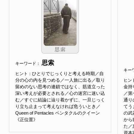
思索
キーワード：
キー
ひとりでじっくりと考える時期／自
ヒント：
分の心の内を見つめる／一人旅に出る／取り
ヒン
留めのない思考の連鎖ではなく、筋道立った
金持
深い考えが必要とされる／心の迷宮に迷い込
／第
む／すぐに結論に辿り着かずに、一旦じっく
通り
り立ち止まって考えなければ危ういとき／
てう
Queen of Pentacles ペンタクルのクイーン
の武
《正位置》
から
た／
資本