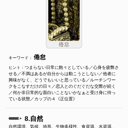
倦怠
キーワード：
つまらない日常に飽々としている／心身を疲弊さ
ヒント：
せる／不満はあるが自分からは動こうとしない／他者に
興味がなく、どうでもいいと思っている／ルーチンワー
クをこなすだけの日々／恋人とのぐだぐだな交際が続く
／何か非日常的な面白いことないかなぁと受け身に待っ
ている状態／カップの４《正位置》
8.自然
自然環境、気候、地形、生物多様性、食資源、水資源、