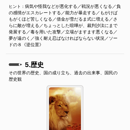
病気や怪我などが悪化する／戦況が悪くなる／負
ヒント：
の感情がエスカレートする／能力が暴走する／もがけば
もがくほど苦しくなる／借金が雪だるま式に増える／さ
らに敵が増える／ちょっとした喧嘩が、裁判沙汰にまで
発展する／毒を用いた攻撃／立場がますます悪くなる／
夢が遠のく／強く耐え忍ばなければならない状況／ソー
ドの８《逆位置》
5.歴史
その世界の歴史、国の成り立ち、過去の出来事、国民の
歴史観