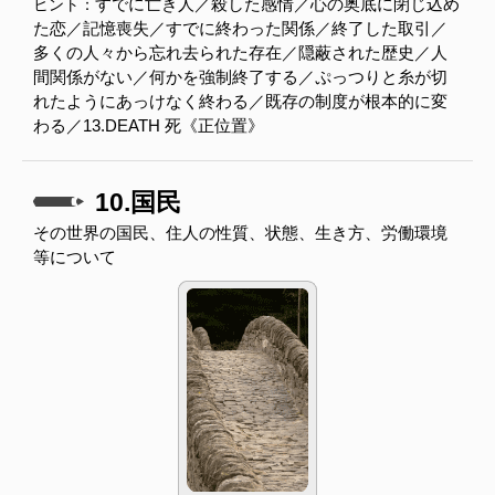
すでに亡き人／殺した感情／心の奥底に閉じ込め
ヒント：
た恋／記憶喪失／すでに終わった関係／終了した取引／
多くの人々から忘れ去られた存在／隠蔽された歴史／人
間関係がない／何かを強制終了する／ぷっつりと糸が切
れたようにあっけなく終わる／既存の制度が根本的に変
わる／13.DEATH 死《正位置》
10.国民
その世界の国民、住人の性質、状態、生き方、労働環境
等について