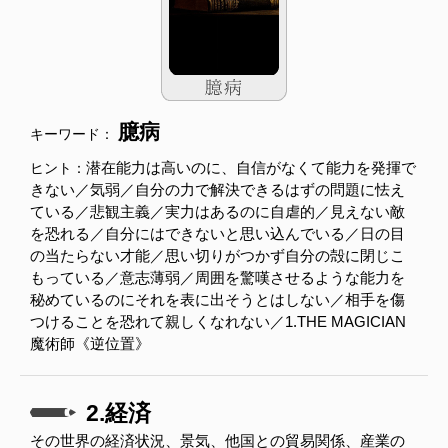
臆病
キーワード：
潜在能力は高いのに、自信がなくて能力を発揮で
ヒント：
きない／気弱／自分の力で解決できるはずの問題に怯え
ている／悲観主義／実力はあるのに自虐的／見えない敵
を恐れる／自分にはできないと思い込んでいる／日の目
の当たらない才能／思い切りがつかず自分の殻に閉じこ
もっている／意志薄弱／周囲を驚嘆させるような能力を
秘めているのにそれを表に出そうとはしない／相手を傷
つけることを恐れて親しくなれない／1.THE MAGICIAN
魔術師《逆位置》
2.経済
その世界の経済状況、景気、他国との貿易関係、産業の