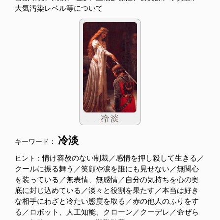
大気汚染レベル等について
冷淡
キーワード：
情け容赦のない制裁／感情を押し殺して生きる／
ヒント：
クールに振る舞う／笑顔や涙を誰にも見せない／無関心
を装っている／無表情、無感情／自分の気持ちを心の奥
底に封じ込めている／淡々と役割を果たす／本当は好き
な相手にわざと冷たい態度を取る／赤の他人のふりをす
る／ロボット、人工知能、クローン／クーデレ／命ぜら