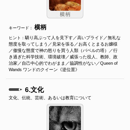
横柄
キーワード：
驕り高ぶって人を見下す／高いプライド／無礼な
ヒント：
態度を取ってしまう／見栄を張る／お高くとまるお嬢様
／傲慢な態度で神の怒りを買う人類（バベルの塔）／行
き過ぎた科学技術、環境破壊／威張った役人、教師、政
治家／自己中心的でわがまま／協調性がない／Queen of
Wands ワンドのクイーン《逆位置》
6.文化
文化、伝統、芸術、あるいは教育について