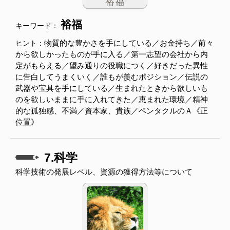
裕福
キーワード：
物質的な豊かさを手にしている／お金持ち／前々
ヒント：
から欲しかったものが手に入る／第一志望の会社から内
定がもらえる／望み通りの役職につく／好きだった異性
に告白してうまくいく／誰もが羨むポジション／伝説の
武器や宝具を手にしている／生まれたときから欲しいも
のを欲しいままに手に入れてきた／恵まれた環境／精神
的な孤独感、不満／資本家、貴族／ペンタクルのＡ《正
位置》
7.科学
科学技術の発展レベル、資源の獲得方法等について