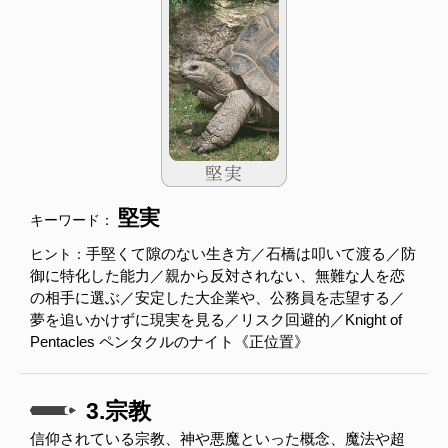
堅実
キーワード：
手堅くて隙のない生き方／石橋は叩いて渡る／防
ヒント：
御に特化した能力／親から反対されない、無難な人を恋
の相手に選ぶ／安定した大企業や、公務員を志望する／
夢を追いかけずに現実を見る／リスク回避的／Knight of
Pentacles ペンタクルのナイト《正位置》
3.宗教
信仰されている宗教、神や悪魔といった概念、魔法や超