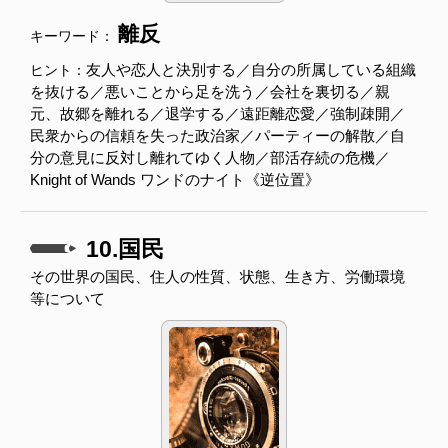
離反
キーワード：
友人や恋人と決別する／自分の所属している組織
ヒント：
を抜ける／悪いことから足を洗う／会社を裏切る／親
元、故郷を離れる／退学する／遠距離恋愛／強制疎開／
民衆からの信頼を失った政治家／パーティーの解散／自
分の意見に反対し離れてゆく人物／部活存続の危機／
Knight of Wands ワンドのナイト《逆位置》
10.国民
その世界の国民、住人の性質、状態、生き方、労働環境
等について