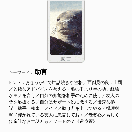
助言
キーワード：
おせっかいで世話焼きな性格／面倒見の良い上司
ヒント：
／的確なアドバイスを与える／亀の甲より年の功、経験
がモノを言う／自分の知能を相手のために使う／友人の
恋を応援する／自分はサポート役に徹する／優秀な参
謀、助手、執事、メイド／助け舟を出してやる／援護射
撃／浮かれている友人に忠告しておく／老婆心／もしく
は余計なお世話とも／ソードの７《逆位置》