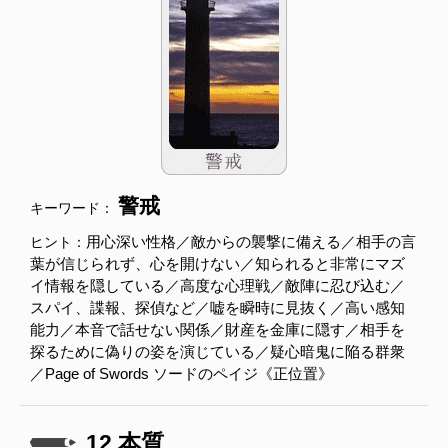
警戒
キーワード：
用心深い性格／敵からの襲撃に備える／相手の言
ヒント：
葉が信じられず、心を開けない／知られると非常にマズ
イ情報を隠している／高度な心理戦／敵陣に忍び込む／
スパイ、諜報、探偵など／嘘を瞬時に見抜く／高い感知
能力／本音で話せない関係／財産を金庫に隠す／相手を
探るために偽りの姿を演じている／疑心暗鬼に陥る群衆
／Page of Swords ソードのペイジ《正位置》
12.本質