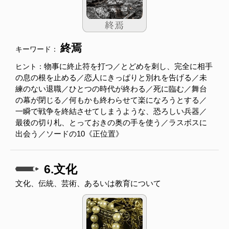
終焉
キーワード：
物事に終止符を打つ／とどめを刺し、完全に相手
ヒント：
の息の根を止める／恋人にきっぱりと別れを告げる／未
練のない退職／ひとつの時代が終わる／死に臨む／舞台
の幕が閉じる／何もかも終わらせて楽になろうとする／
一瞬で戦争を終結させてしまうような、恐ろしい兵器／
最後の切り札、とっておきの奥の手を使う／ラスボスに
出会う／ソードの10《正位置》
6.文化
文化、伝統、芸術、あるいは教育について