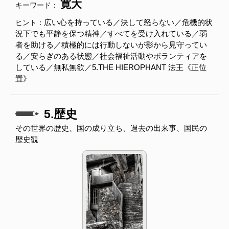
寛大
キーワード：
広い心を持っている／決して怒らない／危機的状
ヒント：
況下でも平静を保つ精神／すべてを受け入れている／弱
者を助ける／積極的には行動しないが影から見守ってい
る／安らぎのある状態／社会福祉活動やボランティアを
している／無私無欲／5.THE HIEROPHANT 法王《正位
置》
5.歴史
その世界の歴史、国の成り立ち、過去の出来事、国民の
歴史観