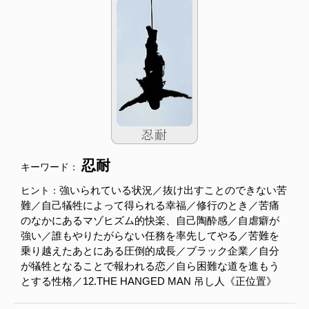
忍耐
キーワード：
強いられている状況／抜け出すことのできない苦
ヒント：
難／自己犠牲によって得られる幸福／修行のとき／苦痛
のなかにあるマゾヒズム的快楽、自己陶酔感／自虐癖が
強い／誰もやりたがらない任務を率先してやる／苦難を
乗り越えたあとにある圧倒的成長／ブラック企業／自分
が犠牲となることで報われる恋／自ら困難な道を進もう
とする性格／12.THE HANGED MAN 吊し人《正位置》