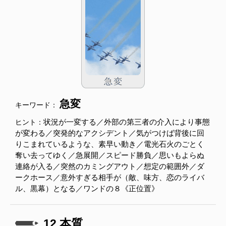
急変
キーワード：
状況が一変する／外部の第三者の介入により事態
ヒント：
が変わる／突発的なアクシデント／気がつけば背後に回
りこまれているような、素早い動き／電光石火のごとく
奪い去ってゆく／急展開／スピード勝負／思いもよらぬ
連絡が入る／突然のカミングアウト／想定の範囲外／ダ
ークホース／意外すぎる相手が（敵、味方、恋のライバ
ル、黒幕）となる／ワンドの８《正位置》
12.本質