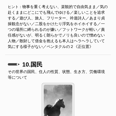
物事を重く考えない、楽観的で自由気まま／気の
ヒント：
赴くままにどこにでも飛んでゆける／楽しいことを追求
する／遊び人、旅人、フリーター、吟遊詩人／あまり貞
操観念がない／二股をかけたり浮気をホイホイする／一
つの場所に縛られるのが嫌い／フットワークが軽い／責
任感がないが、明るく朗らかでノリも良いので憎めない
人物／散財して借金を抱えるも本人はヘラヘラしていて
気にする様子がない／ペンタクルの２《正位置》
10.国民
その世界の国民、住人の性質、状態、生き方、労働環境
等について