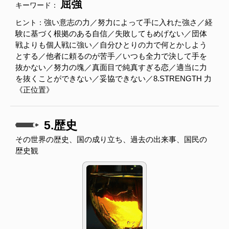
屈強
キーワード：
強い意志の力／努力によって手に入れた強さ／経
ヒント：
験に基づく根拠のある自信／失敗してもめげない／団体
戦よりも個人戦に強い／自分ひとりの力で何とかしよう
とする／他者に頼るのが苦手／いつも全力で決して手を
抜かない／努力の塊／真面目で純真すぎる恋／適当に力
を抜くことができない／妥協できない／8.STRENGTH 力
《正位置》
5.歴史
その世界の歴史、国の成り立ち、過去の出来事、国民の
歴史観