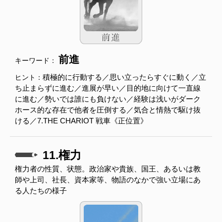
前進
キーワード：
積極的に行動する／思い立ったらすぐに動く／立
ヒント：
ち止まらずに進む／進展が早い／目的地に向けて一直線
に進む／勢いでは誰にも負けない／経験は浅いがダーク
ホース的な存在で他者を圧倒する／気合と情熱で駆け抜
ける／7.THE CHARIOT 戦車《正位置》
11.権力
権力者の性質、状態。政治家や貴族、国王、あるいは教
師や上司、社長、資本家等、物語のなかで強い立場にあ
る人たちの様子