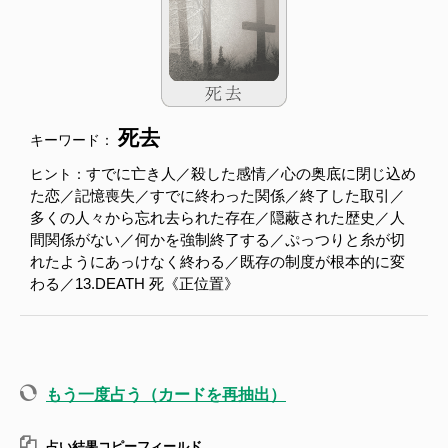
死去
キーワード：
すでに亡き人／殺した感情／心の奥底に閉じ込め
ヒント：
た恋／記憶喪失／すでに終わった関係／終了した取引／
多くの人々から忘れ去られた存在／隠蔽された歴史／人
間関係がない／何かを強制終了する／ぷっつりと糸が切
れたようにあっけなく終わる／既存の制度が根本的に変
わる／13.DEATH 死《正位置》
もう一度占う（カードを再抽出）
占い結果コピーフィールド