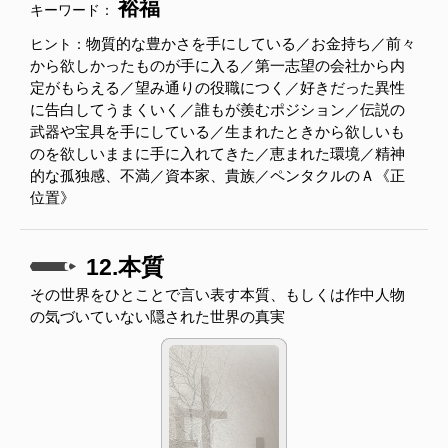
裕福
キーワード：
物質的な豊かさを手にしている／お金持ち／前々
ヒント：
から欲しかったものが手に入る／第一志望の会社から内
定がもらえる／望み通りの役職につく／好きだった異性
に告白してうまくいく／誰もが羨むポジション／伝説の
武器や宝具を手にしている／生まれたときから欲しいも
のを欲しいままに手に入れてきた／恵まれた環境／精神
的な孤独感、不満／資本家、貴族／ペンタクルのＡ《正
位置》
12.本質
その世界をひとことで言い表す本質、もしくは作中人物
の気づいていない隠された世界の真実