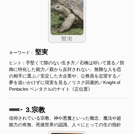
堅実
キーワード：
手堅くて隙のない生き方／石橋は叩いて渡る／防
ヒント：
御に特化した能力／親から反対されない、無難な人を恋
の相手に選ぶ／安定した大企業や、公務員を志望する／
夢を追いかけずに現実を見る／リスク回避的／Knight of
Pentacles ペンタクルのナイト《正位置》
3.宗教
信仰されている宗教、神や悪魔といった概念、魔法や超
能力の有無、死後世界の認識、人々にとっての生の指針