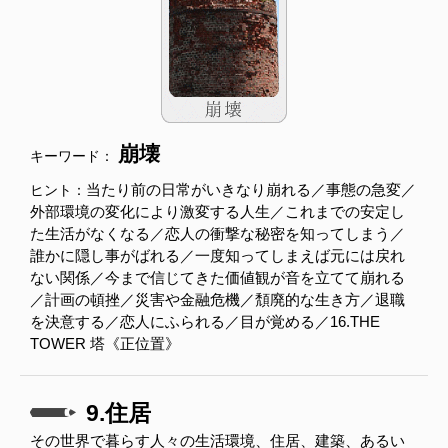
崩壊
キーワード：
当たり前の日常がいきなり崩れる／事態の急変／
ヒント：
外部環境の変化により激変する人生／これまでの安定し
た生活がなくなる／恋人の衝撃な秘密を知ってしまう／
誰かに隠し事がばれる／一度知ってしまえば元には戻れ
ない関係／今まで信じてきた価値観が音を立てて崩れる
／計画の頓挫／災害や金融危機／頽廃的な生き方／退職
を決意する／恋人にふられる／目が覚める／16.THE
TOWER 塔《正位置》
9.住居
その世界で暮らす人々の生活環境、住居、建築、あるい