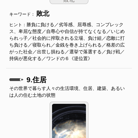
敗北
キーワード：
勝負に負ける／劣等感、屈辱感、コンプレック
ヒント：
ス、卑屈な態度／自尊心や自信が持てなくなる／いじめ
られっ子／社会的に搾取される立場、負け組／恋敵に打
ち負ける／寝取られ／金銭を巻き上げられる／格差の広
がった社会／出世し損ねる／選挙で落選する／負け戦／
持病が悪化する／ワンドの６《逆位置》
9.住居
その世界で暮らす人々の生活環境、住居、建築、あるい
は人の住む土地の状態