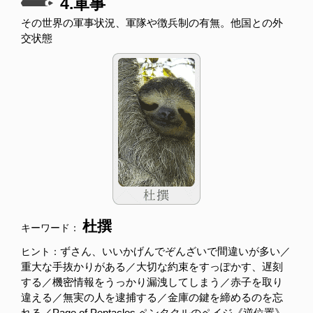
4.軍事
その世界の軍事状況、軍隊や徴兵制の有無。他国との外
交状態
杜撰
キーワード：
ずさん、いいかげんでぞんざいで間違いが多い／
ヒント：
重大な手抜かりがある／大切な約束をすっぽかす、遅刻
する／機密情報をうっかり漏洩してしまう／赤子を取り
違える／無実の人を逮捕する／金庫の鍵を締めるのを忘
れる／Page of Pentacles ペンタクルのペイジ《逆位置》