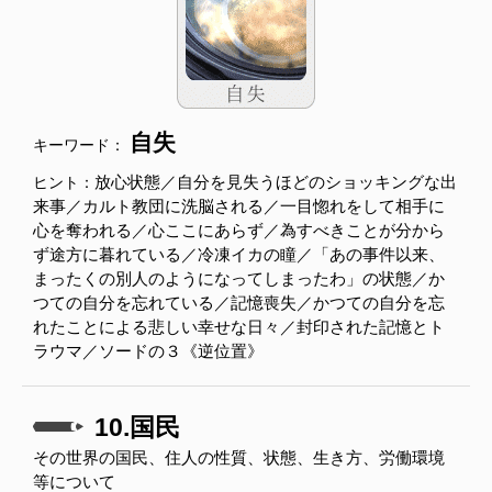
自失
キーワード：
放心状態／自分を見失うほどのショッキングな出
ヒント：
来事／カルト教団に洗脳される／一目惚れをして相手に
心を奪われる／心ここにあらず／為すべきことが分から
ず途方に暮れている／冷凍イカの瞳／「あの事件以来、
まったくの別人のようになってしまったわ」の状態／か
つての自分を忘れている／記憶喪失／かつての自分を忘
れたことによる悲しい幸せな日々／封印された記憶とト
ラウマ／ソードの３《逆位置》
10.国民
その世界の国民、住人の性質、状態、生き方、労働環境
等について