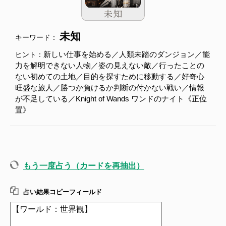
未知
キーワード：
新しい仕事を始める／人類未踏のダンジョン／能
ヒント：
力を解明できない人物／姿の見えない敵／行ったことの
ない初めての土地／目的を探すために移動する／好奇心
旺盛な旅人／勝つか負けるか判断の付かない戦い／情報
が不足している／Knight of Wands ワンドのナイト《正位
置》
もう一度占う（カードを再抽出）
占い結果コピーフィールド