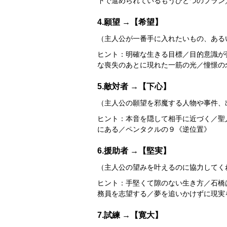
下で進められているもうひとつのプラン
4.願望 →【希望】
（主人公が一番手に入れたいもの、ある
ヒント：明確な生きる目標／目的意識が
な喪失のあとに現れた一筋の光／憧憬の念
5.敵対者 →【下心】
（主人公の願望を邪魔する人物や事件、
ヒント：本音を隠して相手に近づく／聖
にある／ペンタクルの９《逆位置》
6.援助者 →【堅実】
（主人公の望みを叶えるのに協力してく
ヒント：手堅くて隙のない生き方／石橋
務員を志望する／夢を追いかけずに現実を見る／
7.試練 →【寛大】