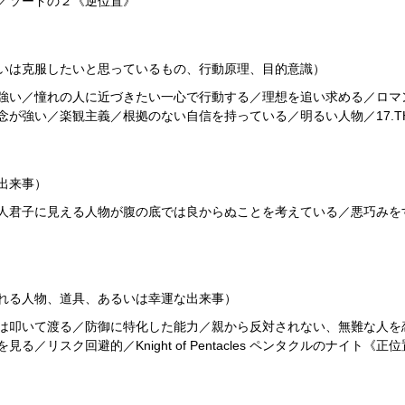
／ソードの２《逆位置》
いは克服したいと思っているもの、行動原理、目的意識）
強い／憧れの人に近づきたい一心で行動する／理想を追い求める／ロマ
が強い／楽観主義／根拠のない自信を持っている／明るい人物／17.THE
出来事）
人君子に見える人物が腹の底では良からぬことを考えている／悪巧みを
れる人物、道具、あるいは幸運な出来事）
は叩いて渡る／防御に特化した能力／親から反対されない、無難な人を
リスク回避的／Knight of Pentacles ペンタクルのナイト《正