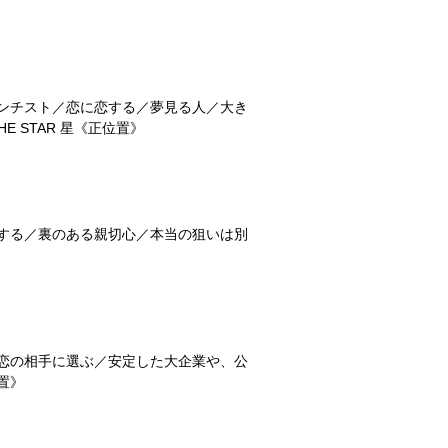
ンチスト／恋に恋する／夢見る人／大き
 STAR 星《正位置》
する／裏のある親切心／本当の狙いは別
恋の相手に選ぶ／安定した大企業や、公
位置》