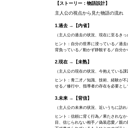
【ストーリー：物語設計】
主人公の視点から見た物語の流れ
1.過去 →【内省】
（主人公の過去の状況、現在に至るきっ
ヒント：自分の世界に浸っている／過去
背負っている／動かず静観する／自分からは
2.現在 →【未熟】
（主人公の現在の状況、今抱えている課
ヒント：青二才／知識、技術、経験が不
せる／修行や、指導者の存在を必要としている
3.未来 →【背信】
（主人公の未来の状況、近いうちに訪れ
ヒント：信頼に背く行為／果たされなか
目、信じられない相手／偽装恋愛／親の