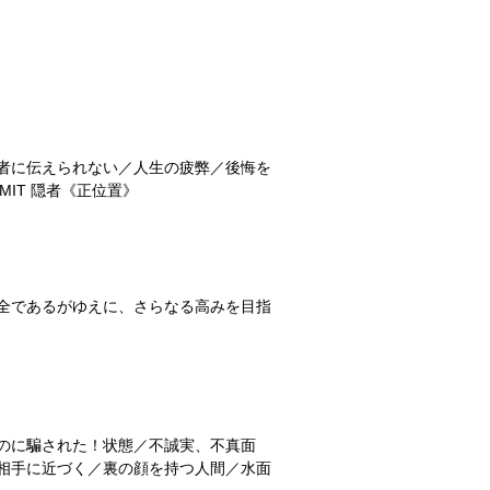
者に伝えられない／人生の疲弊／後悔を
IT 隠者《正位置》
全であるがゆえに、さらなる高みを目指
のに騙された！状態／不誠実、不真面
相手に近づく／裏の顔を持つ人間／水面