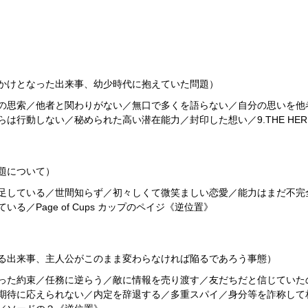
かけとなった出来事、幼少時代に抱えていた問題）
の思索／他者と関わりがない／無口で多くを語らない／自分の思いを他
行動しない／秘められた高い潜在能力／封印した想い／9.THE HERM
題について）
足している／世間知らず／初々しくて微笑ましい恋愛／能力はまだ不完
／Page of Cups カップのペイジ《逆位置》
る出来事、主人公がこのまま変わらなければ陥るであろう事態）
った約束／任務に逆らう／敵に情報を売り渡す／友だちだと信じていた
期待に応えられない／内定を辞退する／多重スパイ／身分等を詐称して