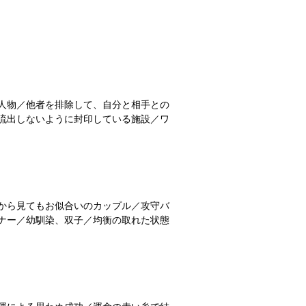
人物／他者を排除して、自分と相手との
流出しないように封印している施設／ワ
から見てもお似合いのカップル／攻守バ
ナー／幼馴染、双子／均衡の取れた状態