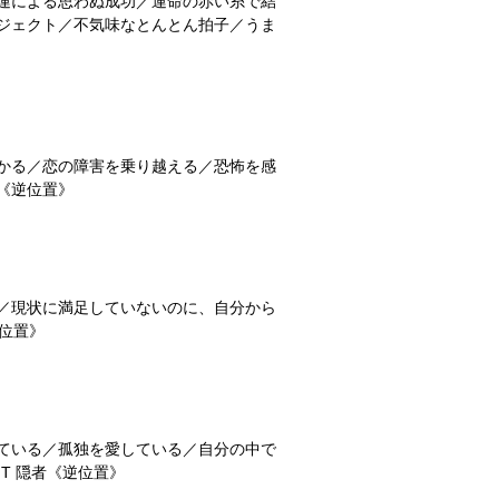
運による思わぬ成功／運命の赤い糸で結
ジェクト／不気味なとんとん拍子／うま
かる／恋の障害を乗り越える／恐怖を感
《逆位置》
／現状に満足していないのに、自分から
逆位置》
ている／孤独を愛している／自分の中で
T 隠者《逆位置》