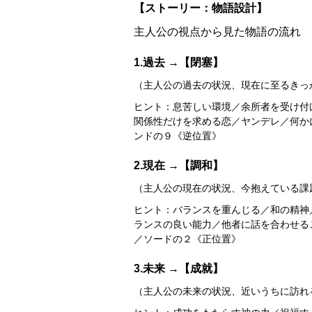
【ストーリー：物語設計】
主人公の視点から見た物語の流れ
1.過去 →【閉塞】
（主人公の過去の状況、現在に至るきっ
ヒント：息苦しい環境／余所者を受け付
関係性だけを求める恋／ヤンデレ／何か
ンドの９《逆位置》
2.現在 →【調和】
（主人公の現在の状況、今抱えている課
ヒント：バランスを重んじる／和の精神
ランスの良い能力／他者に話を合わせる
／ソードの２《正位置》
3.未来 →【成就】
（主人公の未来の状況、近いうちに訪れ