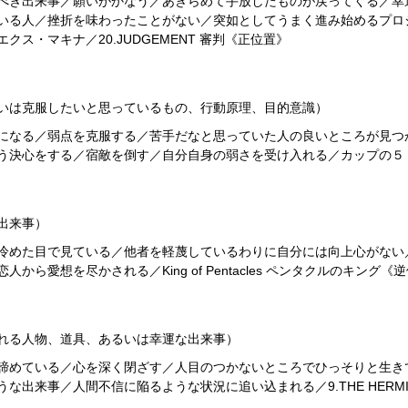
べき出来事／願いがかなう／あきらめて手放したものが戻ってくる／幸
いる人／挫折を味わったことがない／突如としてうまく進み始めるプロ
ス・マキナ／20.JUDGEMENT 審判《正位置》
いは克服したいと思っているもの、行動原理、目的意識）
になる／弱点を克服する／苦手だなと思っていた人の良いところが見つ
う決心をする／宿敵を倒す／自分自身の弱さを受け入れる／カップの５
出来事）
冷めた目で見ている／他者を軽蔑しているわりに自分には向上心がない
ら愛想を尽かされる／King of Pentacles ペンタクルのキング《
れる人物、道具、あるいは幸運な出来事）
諦めている／心を深く閉ざす／人目のつかないところでひっそりと生き
出来事／人間不信に陥るような状況に追い込まれる／9.THE HERMI