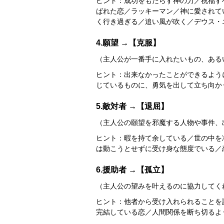
ヒント：成功をもたらす神の力／祝福す
ばれた恋／ラッキーマン／神に愛されて
く行き過ぎる／追い風が吹く／デウス・エク
4.願望 →【克服】
（主人公が一番手に入れたいもの、ある
ヒント：出来なかったことができるよう
じているものに、勇気を出して立ち向か
5.敵対者 →【退屈】
（主人公の願望を邪魔する人物や事件、
ヒント：暇を持て余している／世の中を
は動こうとせずに受け身な態度でいる／恋人か
6.援助者 →【孤立】
（主人公の望みを叶えるのに協力してく
ヒント：他者から受け入れられることを
完結している恋／人間関係を断ち切るような