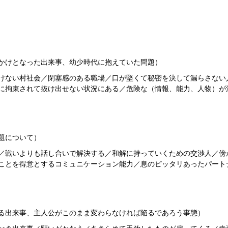
かけとなった出来事、幼少時代に抱えていた問題）
けない村社会／閉塞感のある職場／口が堅くて秘密を決して漏らさない
に拘束されて抜け出せない状況にある／危険な（情報、能力、人物）が
題について）
／戦いよりも話し合いで解決する／和解に持っていくための交渉人／傍
ことを得意とするコミュニケーション能力／息のピッタリあったパート
る出来事、主人公がこのまま変わらなければ陥るであろう事態）