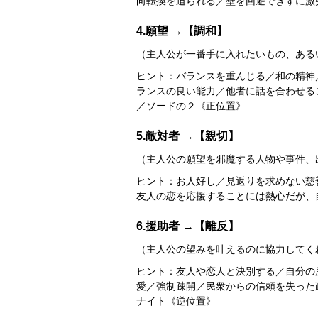
向転換を迫られる／壁を回避できずに激突す
4.願望 →【調和】
（主人公が一番手に入れたいもの、ある
ヒント：バランスを重んじる／和の精神
ランスの良い能力／他者に話を合わせる
／ソードの２《正位置》
5.敵対者 →【親切】
（主人公の願望を邪魔する人物や事件、
ヒント：お人好し／見返りを求めない慈
友人の恋を応援することには熱心だが、自分
6.援助者 →【離反】
（主人公の望みを叶えるのに協力してく
ヒント：友人や恋人と決別する／自分の
愛／強制疎開／民衆からの信頼を失った政治
ナイト《逆位置》