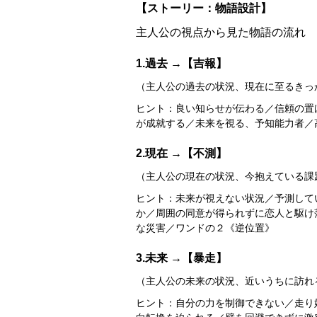
【ストーリー：物語設計】
主人公の視点から見た物語の流れ
1.過去 →【吉報】
（主人公の過去の状況、現在に至るきっ
ヒント：良い知らせが伝わる／信頼の置
が成就する／未来を視る、予知能力者／高度
2.現在 →【不測】
（主人公の現在の状況、今抱えている課
ヒント：未来が視えない状況／予測して
か／周囲の同意が得られずに恋人と駆け
な災害／ワンドの２《逆位置》
3.未来 →【暴走】
（主人公の未来の状況、近いうちに訪れ
ヒント：自分の力を制御できない／走り