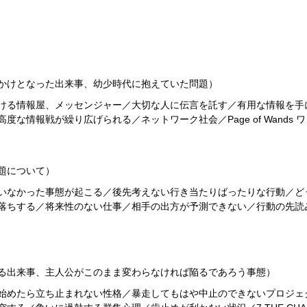
かけとなった出来事、幼少時代に抱えていた問題）
ける情報屋、メッセンジャー／大切な人に伝言を託す／有用な情報を手
な情報戦が繰り広げられる／ネットワーク社会／Page of Wands
題について）
いなかった事態が起こる／後先考えない行き当たりばったりな行動／ど
落ちする／将来性のない仕事／相手の出方が予測できない／行動の先読
る出来事、主人公がこのまま変わらなければ陥るであろう事態）
始めたら立ち止まれない性格／暴走してもはや中止のできないプロジェ