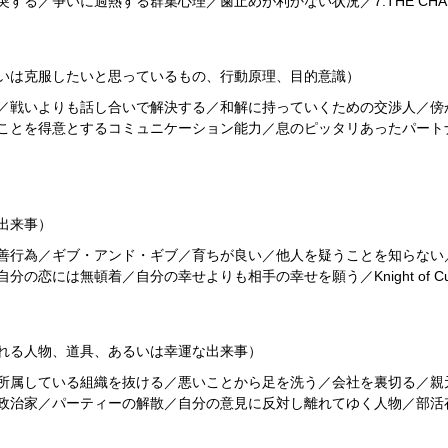
る／争いに過熱する群集心理／歯止めが利かない状況／7.THE CHAR
いは克服したいと思っているもの、行動原理、目的意識）
／戦いよりも話し合いで解決する／和解に持っていくための交渉人／傍
ことを得意とするコミュニケーション能力／息のピッタリあったパート
出来事）
善行為／ギブ・アンド・ギブ／育ちが良い／他人を疑うことを知らない
の恋には無頓着／自分の幸せよりも相手の幸せを願う／Knight of C
れる人物、道具、あるいは幸運な出来事）
所属している組織を抜ける／悪いことから足を洗う／会社を裏切る／親
家／パーティーの解散／自分の意見に反対し離れてゆく人物／部活存続の危機／