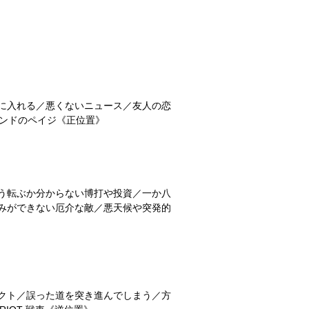
に入れる／悪くないニュース／友人の恋
 ワンドのペイジ《正位置》
う転ぶか分からない博打や投資／一か八
みができない厄介な敵／悪天候や突発的
クト／誤った道を突き進んでしまう／方