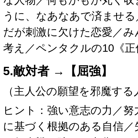
うに、なあなあで済ませる
だが刺激に欠けた恋愛／み
考え／ペンタクルの10《正
5.敵対者 →【屈強】
（主人公の願望を邪魔する
ヒント：強い意志の力／努
に基づく根拠のある自信／