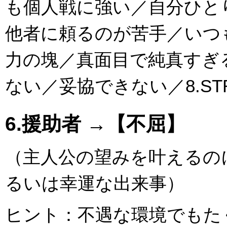
も個人戦に強い／自分ひと
他者に頼るのが苦手／いつ
力の塊／真面目で純真すぎ
ない／妥協できない／8.ST
6.援助者 →【不屈】
（主人公の望みを叶えるの
るいは幸運な出来事）
ヒント：不遇な環境でもた