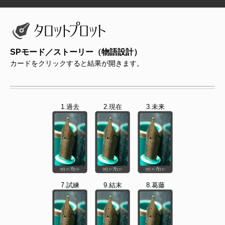
SPモード／ストーリー（物語設計）
カードをクリックすると結果が開きます。
1.過去
2.現在
3.未来
7.試練
9.結末
8.葛藤