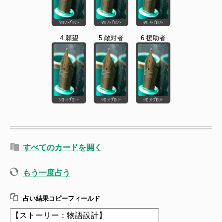
4.願望
5.敵対者
6.援助者
すべてのカードを開く
もう一度占う
占い結果コピーフィールド