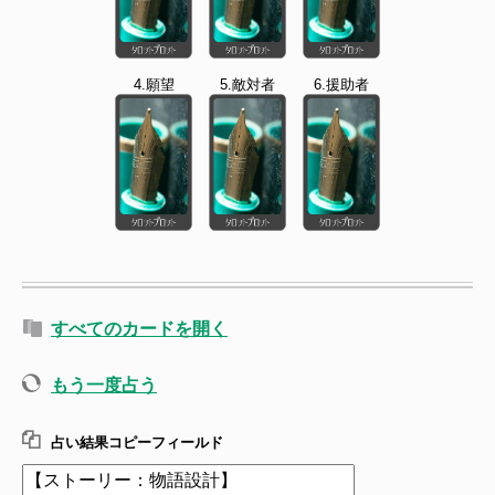
4.願望
5.敵対者
6.援助者
すべてのカードを開く
もう一度占う
占い結果コピーフィールド