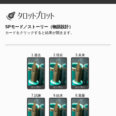
SPモード／ストーリー（物語設計）
カードをクリックすると結果が開きます。
1.過去
2.現在
3.未来
7.試練
9.結末
8.葛藤