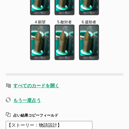
4.願望
5.敵対者
6.援助者
すべてのカードを開く
もう一度占う
占い結果コピーフィールド