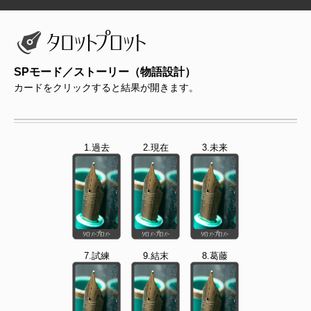
SPモード／ストーリー（物語設計）
カードをクリックすると結果が開きます。
1.過去
2.現在
3.未来
7.試練
9.結末
8.葛藤