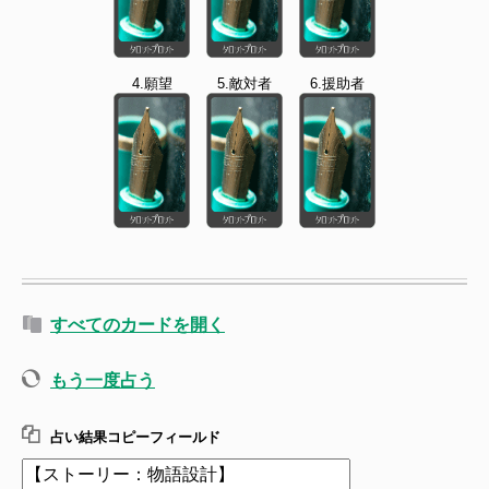
4.願望
5.敵対者
6.援助者
すべてのカードを開く
もう一度占う
占い結果コピーフィールド