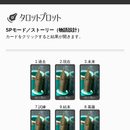
SPモード／ストーリー（物語設計）
カードをクリックすると結果が開きます。
1.過去
2.現在
3.未来
7.試練
9.結末
8.葛藤