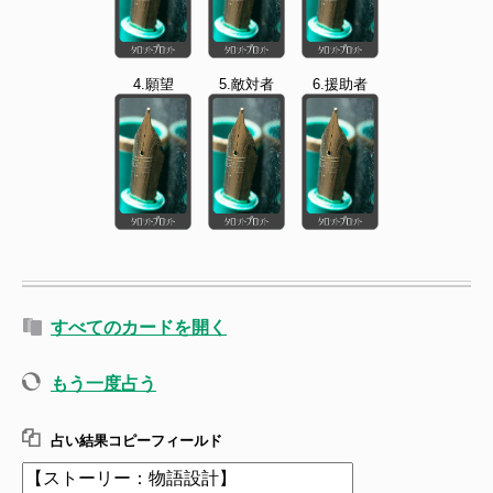
4.願望
5.敵対者
6.援助者
すべてのカードを開く
もう一度占う
占い結果コピーフィールド