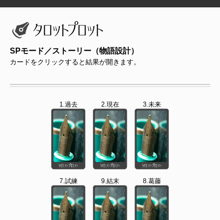
SPモード／ストーリー（物語設計）
カードをクリックすると結果が開きます。
1.過去
2.現在
3.未来
7.試練
9.結末
8.葛藤