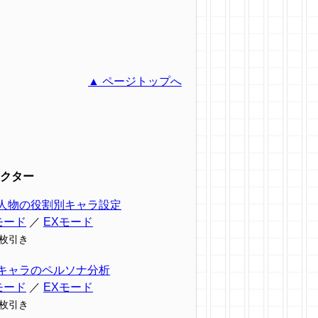
▲ ページトップへ
クター
人物の役割別キャラ設定
モード
／
EXモード
9枚引き
キャラのペルソナ分析
モード
／
EXモード
7枚引き