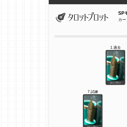
SP
カー
1.過去
7.試練