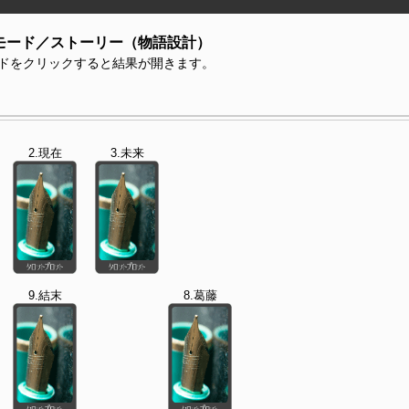
モード／ストーリー（物語設計）
ドをクリックすると結果が開きます。
2.現在
3.未来
9.結末
8.葛藤