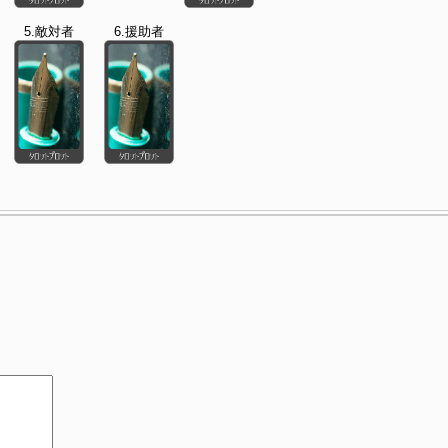
5.敵対者
6.援助者