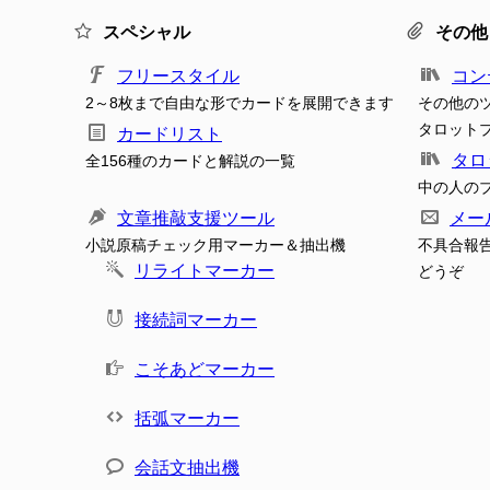
スペシャル
その他
フリースタイル
コン
2～8枚まで自由な形でカードを展開できます
その他の
タロット
カードリスト
タロ
全156種のカードと解説の一覧
中の人の
文章推敲支援ツール
メー
小説原稿チェック用マーカー＆抽出機
不具合報
リライトマーカー
どうぞ
接続詞マーカー
こそあどマーカー
括弧マーカー
会話文抽出機