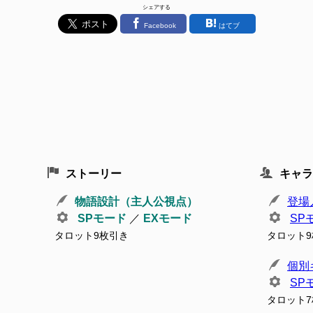
シェアする
Facebook
はてブ
ストーリー
キャラ
物語設計（主人公視点）
登場
SPモード
／
EXモード
SP
タロット9枚引き
タロット
個別
SP
タロット