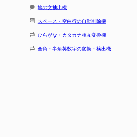
地の文抽出機
スペース・空白行の自動削除機
ひらがな・カタカナ相互変換機
全角・半角英数字の変換・検出機