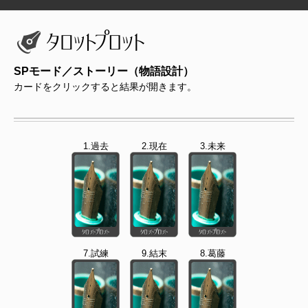
SPモード／ストーリー（物語設計）
カードをクリックすると結果が開きます。
1.過去
2.現在
3.未来
7.試練
9.結末
8.葛藤