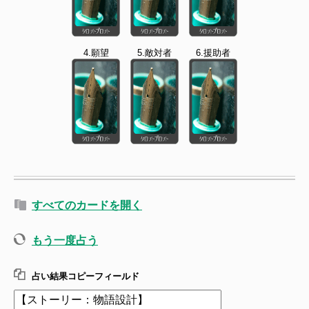
4.願望
5.敵対者
6.援助者
すべてのカードを開く
もう一度占う
占い結果コピーフィールド