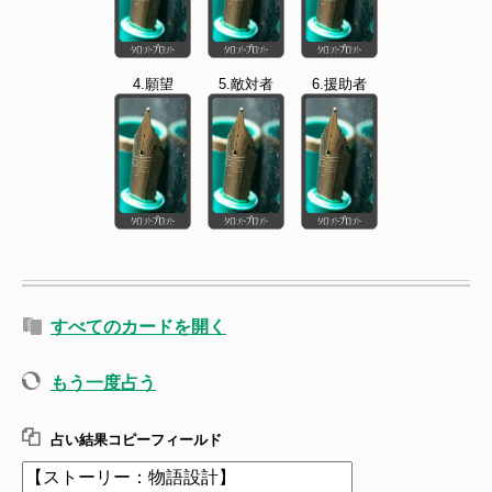
4.願望
5.敵対者
6.援助者
すべてのカードを開く
もう一度占う
占い結果コピーフィールド