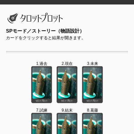
SPモード／ストーリー（物語設計）
カードをクリックすると結果が開きます。
1.過去
2.現在
3.未来
7.試練
9.結末
8.葛藤