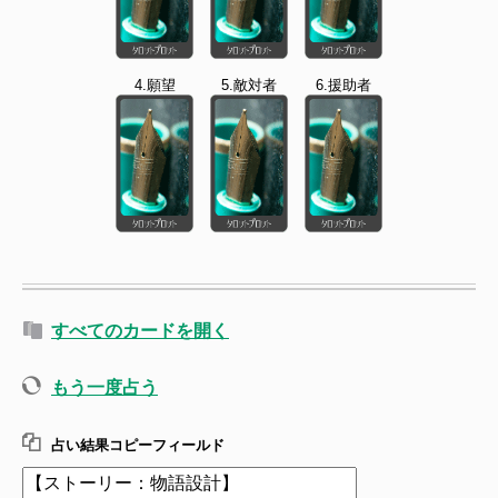
4.願望
5.敵対者
6.援助者
すべてのカードを開く
もう一度占う
占い結果コピーフィールド