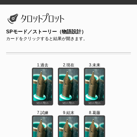
SPモード／ストーリー（物語設計）
カードをクリックすると結果が開きます。
1.過去
2.現在
3.未来
7.試練
9.結末
8.葛藤