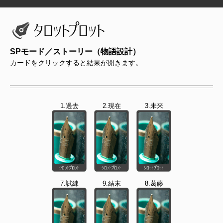
SPモード／ストーリー（物語設計）
カードをクリックすると結果が開きます。
1.過去
2.現在
3.未来
7.試練
9.結末
8.葛藤