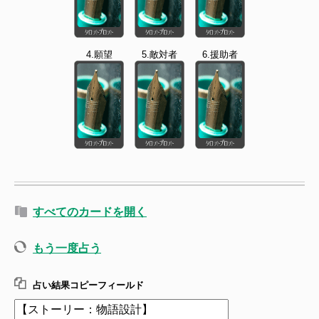
4.願望
5.敵対者
6.援助者
すべてのカードを開く
もう一度占う
占い結果コピーフィールド