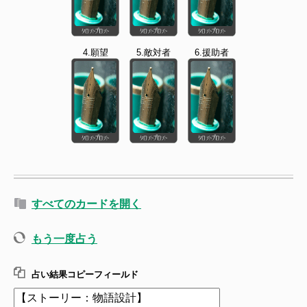
4.願望
5.敵対者
6.援助者
すべてのカードを開く
もう一度占う
占い結果コピーフィールド