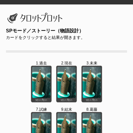
SPモード／ストーリー（物語設計）
カードをクリックすると結果が開きます。
1.過去
2.現在
3.未来
7.試練
9.結末
8.葛藤