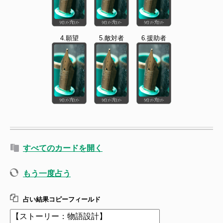
4.願望
5.敵対者
6.援助者
すべてのカードを開く
もう一度占う
占い結果コピーフィールド