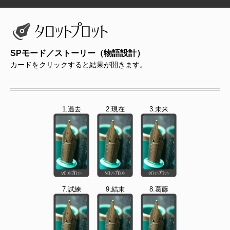
SPモード／ストーリー（物語設計）
カードをクリックすると結果が開きます。
1.過去
2.現在
3.未来
7.試練
9.結末
8.葛藤