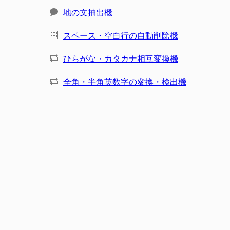
地の文抽出機
スペース・空白行の自動削除機
ひらがな・カタカナ相互変換機
全角・半角英数字の変換・検出機