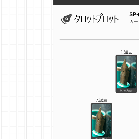
SP
カー
1.過去
7.試練