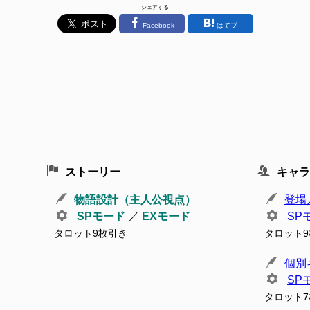
シェアする
Facebook
はてブ
ストーリー
キャラ
物語設計（主人公視点）
登場
SPモード
／
EXモード
SP
タロット9枚引き
タロット
個別
SP
タロット