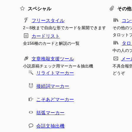
スペシャル
その他
フリースタイル
コン
2～8枚まで自由な形でカードを展開できます
その他の
タロット
カードリスト
タロ
全156種のカードと解説の一覧
中の人の
文章推敲支援ツール
メー
小説原稿チェック用マーカー＆抽出機
不具合報
リライトマーカー
どうぞ
接続詞マーカー
こそあどマーカー
括弧マーカー
会話文抽出機