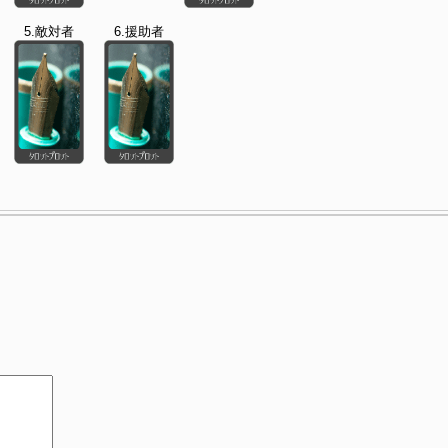
5.敵対者
6.援助者