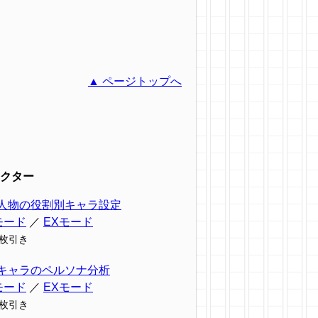
▲ ページトップへ
クター
人物の役割別キャラ設定
モード
／
EXモード
9枚引き
キャラのペルソナ分析
モード
／
EXモード
7枚引き