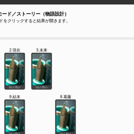
モード／ストーリー（物語設計）
ドをクリックすると結果が開きます。
2.現在
3.未来
9.結末
8.葛藤