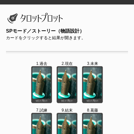
SPモード／ストーリー（物語設計）
カードをクリックすると結果が開きます。
1.過去
2.現在
3.未来
7.試練
9.結末
8.葛藤