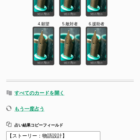
4.願望
5.敵対者
6.援助者
すべてのカードを開く
もう一度占う
占い結果コピーフィールド