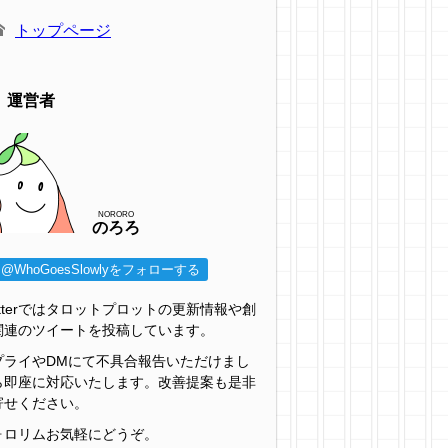
トップページ
運営者
NORORO
のろろ
@WhoGoesSlowlyをフォローする
itterではタロットプロットの更新情報や創
関連のツイートを投稿しています。
プライやDMにて不具合報告いただけまし
ら即座に対応いたします。改善提案も是非
寄せください。
ォロリムお気軽にどうぞ。