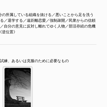
分の所属している組織を抜ける／悪いことから足を洗う
る／退学する／遠距離恋愛／強制疎開／民衆からの信頼
／自分の意見に反対し離れてゆく人物／部活存続の危機
イト《逆位置》
試練、あるいは克服のために必要なもの