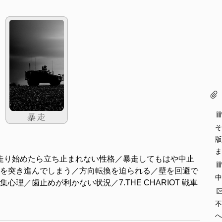
そ
版
ま
走り始めたら立ち止まれない性格／暴走してもはや中止
を突き進んでしまう／方向転換を迫られる／壁を回避で
中
理／歯止めが利かない状況／7.THE CHARIOT 戦車
不
へ