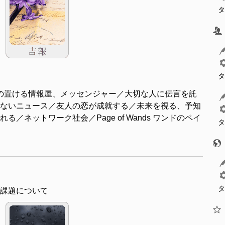
タ
タ
の置ける情報屋、メッセンジャー／大切な人に伝言を託
ないニュース／友人の恋が成就する／未来を視る、予知
／ネットワーク社会／Page of Wands ワンドのペイ
タ
タ
課題について