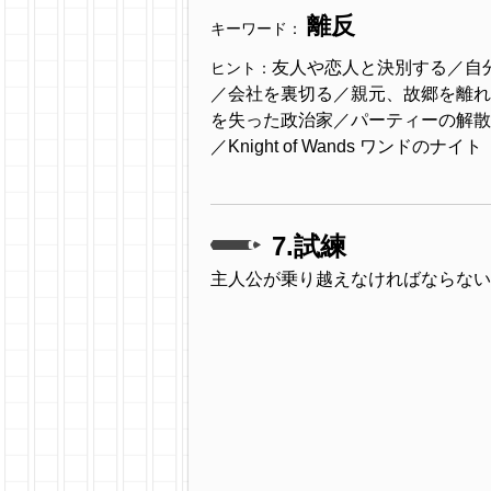
離反
キーワード：
友人や恋人と決別する／自
ヒント：
／会社を裏切る／親元、故郷を離れ
を失った政治家／パーティーの解散
／Knight of Wands ワンドのナ
7.試練
主人公が乗り越えなければならない