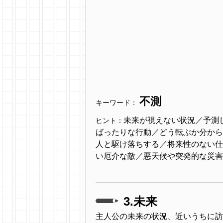
不測
キーワード：
未来が視えない状況／予測
ヒント：
ばったりな行動／どう転ぶか分から
人と駆け落ちする／将来性のない仕
い厄介な敵／悪天候や突発的な災害
3.未来
主人公の未来の状況、近いうちに訪