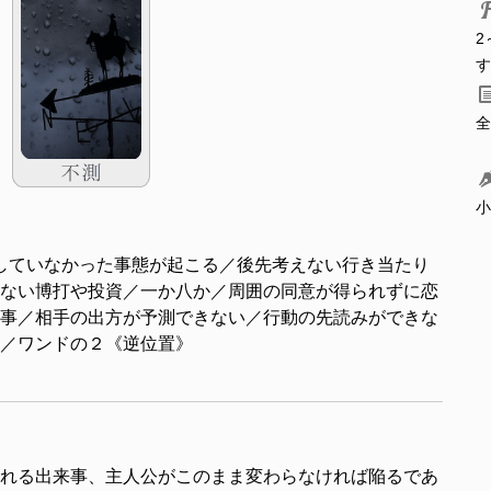
2
す
全
小
していなかった事態が起こる／後先考えない行き当たり
ない博打や投資／一か八か／周囲の同意が得られずに恋
事／相手の出方が予測できない／行動の先読みができな
／ワンドの２《逆位置》
れる出来事、主人公がこのまま変わらなければ陥るであ