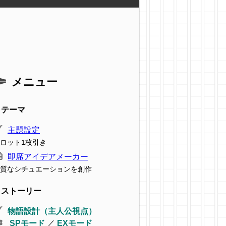
。
メニュー
テーマ
主題設定
ロット1枚引き
即席アイデアメーカー
質なシチュエーションを創作
ストーリー
物語設計（主人公視点）
SPモード
／
EXモード