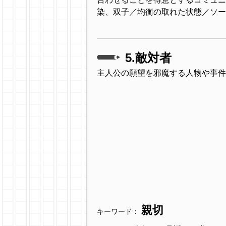
染、双子／均衡の取れた状態／ソー
5.敵対者
主人公の願望を邪魔する人物や事件
親切
キーワード：