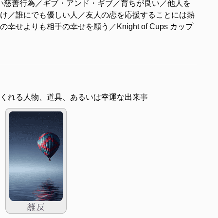
い慈善行為／ギブ・アンド・ギブ／育ちが良い／他人を
け／誰にでも優しい人／友人の恋を応援することには熱
よりも相手の幸せを願う／Knight of Cups カップ
くれる人物、道具、あるいは幸運な出来事